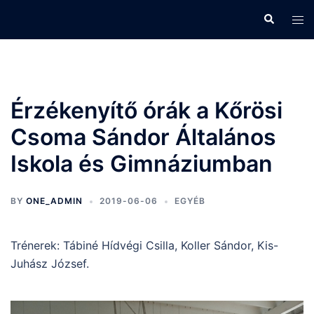
Skip
Search
Tog
to
men
content
Érzékenyítő órák a Kőrösi
Csoma Sándor Általános
Iskola és Gimnáziumban
BY
ONE_ADMIN
2019-06-06
EGYÉB
Trénerek: Tábiné Hídvégi Csilla, Koller Sándor, Kis-
Juhász József.