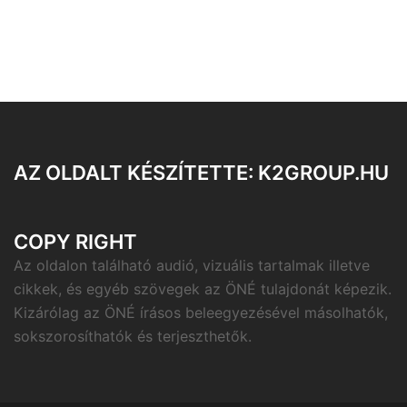
AZ OLDALT KÉSZÍTETTE: K2GROUP.HU
COPY RIGHT
Az oldalon található audió, vizuális tartalmak illetve
cikkek, és egyéb szövegek az ÖNÉ tulajdonát képezik.
Kizárólag az ÖNÉ írásos beleegyezésével másolhatók,
sokszorosíthatók és terjeszthetők.