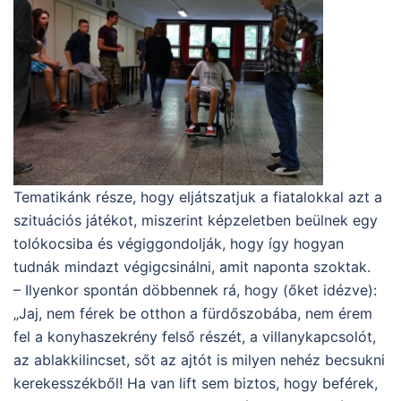
Tematikánk része, hogy eljátszatjuk a fiatalokkal azt a
szituációs játékot, miszerint képzeletben beülnek egy
tolókocsiba és végiggondolják, hogy így hogyan
tudnák mindazt végigcsinálni, amit naponta szoktak.
– Ilyenkor spontán döbbennek rá, hogy (őket idézve):
„Jaj, nem férek be otthon a fürdőszobába, nem érem
fel a konyhaszekrény felső részét, a villanykapcsolót,
az ablakkilincset, sőt az ajtót is milyen nehéz becsukni
kerekesszékből! Ha van lift sem biztos, hogy beférek,