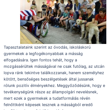
Tapasztalataink szerint az óvodás, iskoláskorú
gyermekek a legfogékonyabbak a másság
elfogadására. Igen fontos tehát, hogy a
mozgássérültek másságával ne csak futólag, az utcán
lopva ránk tekintve találkozzanak, hanem személyhez
kötött, bensőséges beszélgetések által jussanak
rólunk pozitív élményekhez. Meggyőződésünk, hogy e
tevékenységünk része az állampolgári nevelésnek,
mert ezek a gyermekek a tudatformálás révén
felnőttként képesek lesznek a másságból eredő