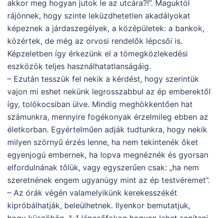
akkor meg hogyan jutok le az utcára?!”. Maguktól
rájönnek, hogy szinte leküzdhetetlen akadályokat
képeznek a járdaszegélyek, a középületek: a bankok,
közértek, de még az orvosi rendelők lépcsői is.
Képzeletben így érkezünk el a tömegközlekedési
eszközök teljes használhatatlanságáig.
– Ezután tesszük fel nekik a kérdést, hogy szerintük
vajon mi eshet nekünk legrosszabbul az ép emberektől
így, tolókocsiban ülve. Mindig meghökkentően hat
számunkra, mennyire fogékonyak érzelmileg ebben az
életkorban. Egyértelműen adják tudtunkra, hogy nekik
milyen szörnyű érzés lenne, ha nem tekintenék őket
egyenjogú embernek, ha lopva megnéznék és gyorsan
elfordulnának tőlük, vagy egyszerűen csak: „ha nem
szeretnének engem ugyanúgy mint az ép testvéremet”.
– Az órák végén valamelyikünk kerekesszékét
kipróbálhatják, beleülhetnek. Ilyenkor bemutatjuk,
hogy küszöbön, 1-1 lépcsőfokon hogyan lehet segíteni.