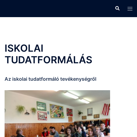
Skip
Search
Tog
to
men
content
ISKOLAI
TUDATFORMÁLÁS
Az iskolai tudatformáló tevékenységről