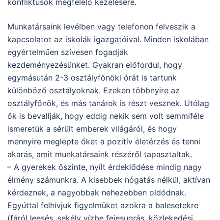
konfliktusok megfelelő kezelésére.
Munkatársaink levélben vagy telefonon felveszik a
kapcsolatot az iskolák igazgatóival. Minden iskolában
egyértelműen szívesen fogadják
kezdeményezésünket. Gyakran előfordul, hogy
egymásután 2-3 osztályfőnöki órát is tartunk
különböző osztályoknak. Ezeken többnyire az
osztályfőnök, és más tanárok is részt vesznek. Utólag
ők is bevallják, hogy eddig nekik sem volt semmiféle
ismeretük a sérült emberek világáról, és hogy
mennyire meglepte őket a pozitív életérzés és tenni
akarás, amit munkatársaink részéről tapasztaltak.
– A gyerekek őszinte, nyílt érdeklődése mindig nagy
élmény számunkra. A kisebbek nógatás nélkül, aktívan
kérdeznek, a nagyobbak nehezebben oldódnak.
Egyúttal felhívjuk figyelmüket azokra a balesetekre
(fáról leesés, sekély vízbe fejesugrás, közlekedési