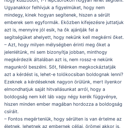
Ugyanakkor felhívjuk a figyelmüket, hogy nem
mindegy, kinek hogyan segítenek, hiszen a sérült
emberek sem egyformák. Eközben kifejezésre juttatjuk
azt is, mennyire jól esik, ha ők ajánlják fel a
segítségüket ahelyett, hogy nekünk kell megkérni őket.
– Azt, hogy milyen mélységben érinti meg őket a
jelenlétünk, mi sem bizonyítja jobban, minthogy
megkérdezik általában azt is, nem rossz-e nekünk
magunkról beszélni. Sőt, félénken megkockáztatják
azt a kérdést is, lehet-e tolókocsiban boldognak lenni?
Ezeknek a kérdéseknek nagyon örülünk, mert ilyenkor
elmondhatjuk saját hitvallásunkat arról, hogy a
boldogság nem két láb vagy négy kerék függvénye,
hiszen minden ember magában hordozza a boldogság
csíráit.
– Fontos megérteniük, hogy sérülten is van értelme az
életnek, lehetnek az embernek céljai, örömei akkor is,