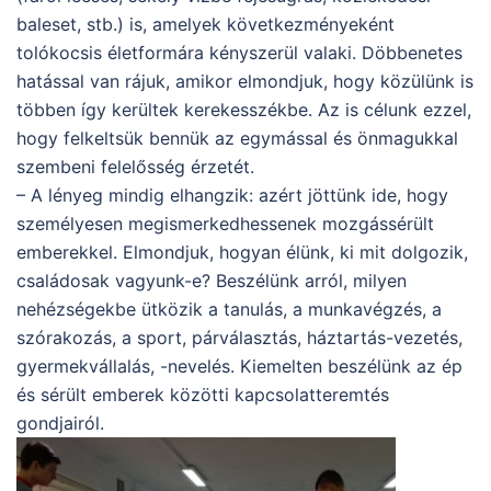
baleset, stb.) is, amelyek következményeként
tolókocsis életformára kényszerül valaki. Döbbenetes
hatással van rájuk, amikor elmondjuk, hogy közülünk is
többen így kerültek kerekesszékbe. Az is célunk ezzel,
hogy felkeltsük bennük az egymással és önmagukkal
szembeni felelősség érzetét.
– A lényeg mindig elhangzik: azért jöttünk ide, hogy
személyesen megismerkedhessenek mozgássérült
emberekkel. Elmondjuk, hogyan élünk, ki mit dolgozik,
családosak vagyunk-e? Beszélünk arról, milyen
nehézségekbe ütközik a tanulás, a munkavégzés, a
szórakozás, a sport, párválasztás, háztartás-vezetés,
gyermekvállalás, -nevelés. Kiemelten beszélünk az ép
és sérült emberek közötti kapcsolatteremtés
gondjairól.