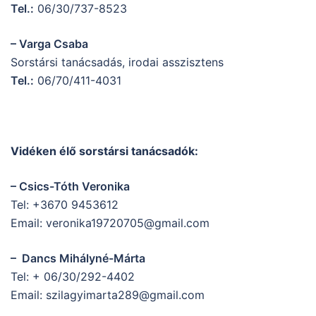
Tel.:
06/30/737-8523
– Varga Csaba
Sorstársi tanácsadás, irodai asszisztens
Tel.:
06/70/411-4031
Vidéken élő sorstársi tanácsadók:
– Csics-Tóth Veronika
Tel: +3670 9453612
Email: veronika19720705@gmail.com
– Dancs Mihályné-Márta
Tel: + 06/30/292-4402
Email: szilagyimarta289@gmail.com