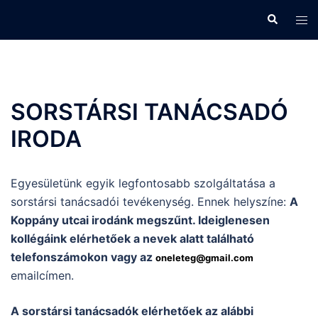
Skip
Search
Tog
to
men
content
SORSTÁRSI TANÁCSADÓ
IRODA
Egyesületünk egyik legfontosabb szolgáltatása a
sorstársi tanácsadói tevékenység. Ennek helyszíne:
A
Koppány utcai irodánk megszűnt. Ideiglenesen
kollégáink elérhetőek a nevek alatt található
telefonszámokon vagy az
oneleteg@gmail.com
emailcímen.
A sorstársi tanácsadók
elérhetőek az alábbi