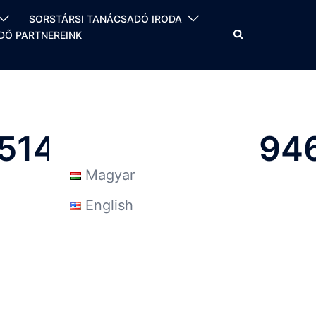
SORSTÁRSI TANÁCSADÓ IRODA
Search
Ő PARTNEREINK
514681742028194
Magyar
English