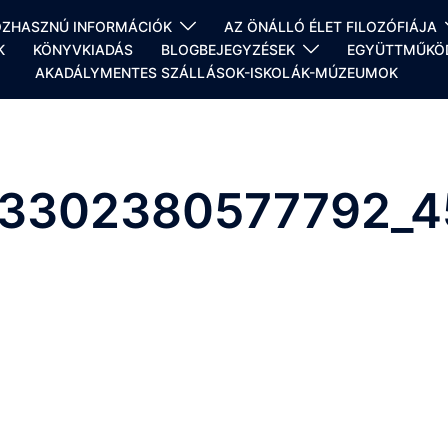
KÖZHASZNÚ INFORMÁCIÓK
AZ ÖNÁLLÓ ÉLET FILOZÓFIÁJA
K
KÖNYVKIADÁS
BLOGBEJEGYZÉSEK
EGYÜTTMŰKÖD
AKADÁLYMENTES SZÁLLÁSOK-ISKOLÁK-MÚZEUMOK
83302380577792_4