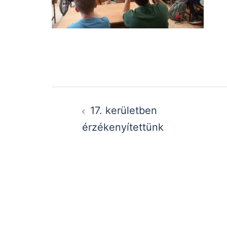
Post
17. kerületben
navigation
érzékenyítettünk