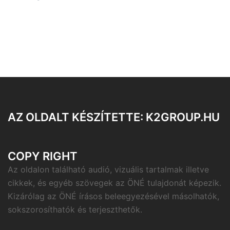
AZ OLDALT KÉSZÍTETTE: K2GROUP.HU
COPY RIGHT
Az oldalon található audió, vizuális tartalmak illetve
cikkek, és egyéb szövegek az ÖNÉ tulajdonát képezik.
Kizárólag az ÖNÉ írásos beleegyezésével másolhatók,
sokszorosíthatók és terjeszthetők.