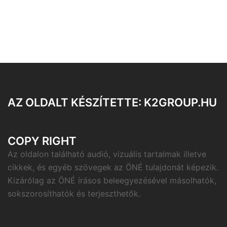
AZ OLDALT KÉSZÍTETTE: K2GROUP.HU
COPY RIGHT
Az oldalon található audió, vizuális tartalmak illetve
cikkek, és egyéb szövegek az ÖNÉ tulajdonát képezik.
Kizárólag az ÖNÉ írásos beleegyezésével másolhatók,
sokszorosíthatók és terjeszthetők.