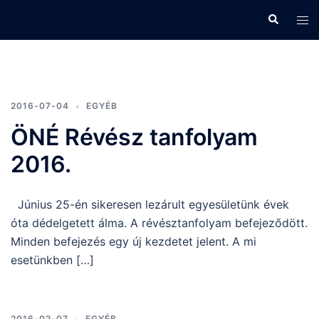
Skip
Search
Tog
to
men
content
2016-07-04
EGYÉB
ÖNÉ Révész tanfolyam
2016.
Június 25-én sikeresen lezárult egyesületünk évek
óta dédelgetett álma. A révésztanfolyam befejeződött.
Minden befejezés egy új kezdetet jelent. A mi
esetünkben […]
2016-02-07
EGYÉB