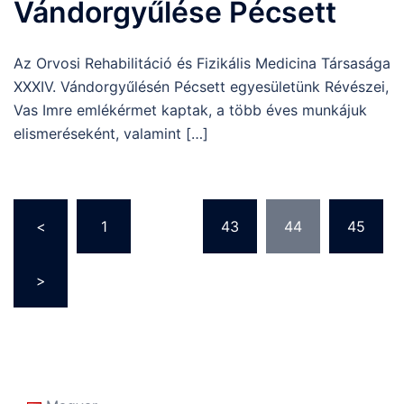
Vándorgyűlése Pécsett
Az Orvosi Rehabilitáció és Fizikális Medicina Társasága
XXXIV. Vándorgyűlésén Pécsett egyesületünk Révészei,
Vas Imre emlékérmet kaptak, a több éves munkájuk
elismeréseként, valamint […]
Bejegyzések
<
1
…
43
44
45
lapozása
>