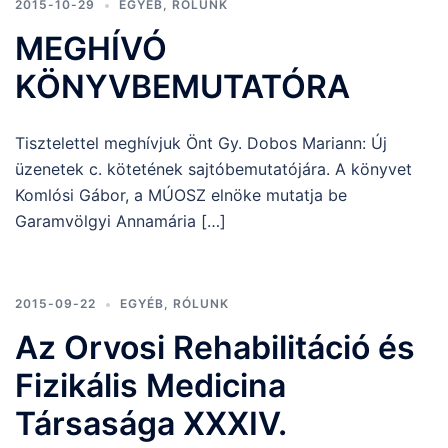
2015-10-29
EGYÉB
,
RÓLUNK
MEGHÍVÓ
KÖNYVBEMUTATÓRA
Tisztelettel meghívjuk Önt Gy. Dobos Mariann: Új
üzenetek c. kötetének sajtóbemutatójára. A könyvet
Komlósi Gábor, a MÚOSZ elnöke mutatja be
Garamvölgyi Annamária […]
2015-09-22
EGYÉB
,
RÓLUNK
Az Orvosi Rehabilitáció és
Fizikális Medicina
Társasága XXXIV.