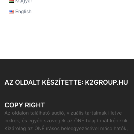
Magyar
English
AZ OLDALT KÉSZÍTETTE: K2GROUP.HU
COPY RIGHT
Az oldalon található audió, vizuális tartalmak illetve
cikkek, és egyéb szövegek az ÖNÉ tulajdonát képezik.
Kizárólag az ÖNÉ írásos beleegyezésével másolhatók,