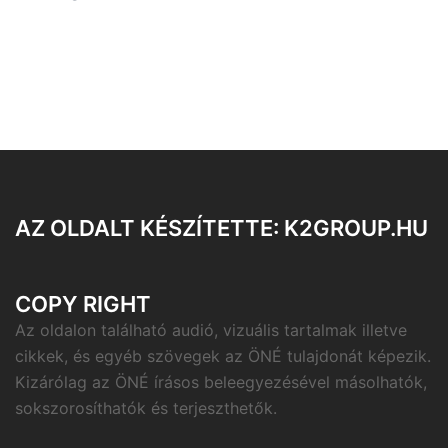
AZ OLDALT KÉSZÍTETTE: K2GROUP.HU
COPY RIGHT
Az oldalon található audió, vizuális tartalmak illetve
cikkek, és egyéb szövegek az ÖNÉ tulajdonát képezik.
Kizárólag az ÖNÉ írásos beleegyezésével másolhatók,
sokszorosíthatók és terjeszthetők.