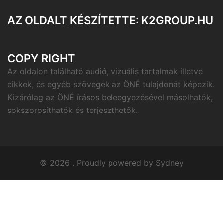
AZ OLDALT KÉSZÍTETTE: K2GROUP.HU
COPY RIGHT
Az oldalon található audió, vizuális tartalmak illetve
cikkek, és egyéb szövegek az ÖNÉ tulajdonát képezik.
Kizárólag az ÖNÉ írásos beleegyezésével másolhatók,
sokszorosíthatók és terjeszthetők.
© 2026 . Proudly powered by
Sydney