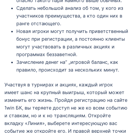
опасно такого пари намного выше обычных.
Сделать небольшой анализ об том, у кого из
участников преимущества, а кто один них в
ранге отстающего.
Новая игроки могут получить приветственный
бонус при регистрации, а постоянно клиенты
могут участвовать в различных акциях и
программах беззаветной.
Зачисление денег на” „игровой баланс, как
правило, происходит за нескольких минут.
Участвуя в турнирах и акциях, каждый игрок
имеет шанс на крупный выигрыш, который может
изменить его жизнь. Пройдя регистрацию на сайте
1win БК, вы теряете доступ не же ко всем событию
и ставкам, но и к но трансляциям. Откройте
вкладку «Линия», выберете интересующую вас
событие же откройте его. И правой верхней точки