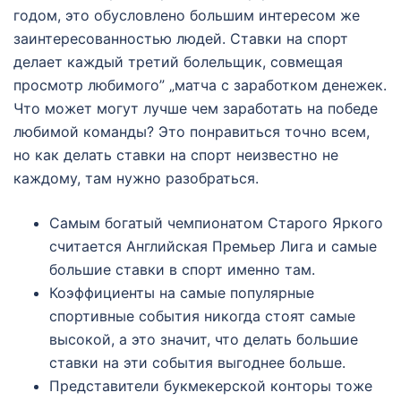
годом, это обусловлено большим интересом же
заинтересованностью людей. Ставки на спорт
делает каждый третий болельщик, совмещая
просмотр любимого” „матча с заработком денежек.
Что может могут лучше чем заработать на победе
любимой команды? Это понравиться точно всем,
но как делать ставки на спорт неизвестно не
каждому, там нужно разобраться.
Самым богатый чемпионатом Старого Яркого
считается Английская Премьер Лига и самые
большие ставки в спорт именно там.
Коэффициенты на самые популярные
спортивные события никогда стоят самые
высокой, а это значит, что делать большие
ставки на эти события выгоднее больше.
Представители букмекерской конторы тоже