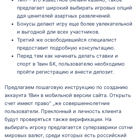
предлагает широкий выбирать игровых опций
ддя ценителей азартных развлечений.
Бонусы делают игру еще более увлекательной
и выгодной дли всех участников.
Третий же освободившийся специалист
предоставит подробную консультацию.
Перед тем как начинать делать ставки и
спорт в 1вин БК, пользователю необходимо
пройти регистрацию и внести депозит.
Предлагаем пошаговую инструкцию по созданию
аккаунта 1Вин в мобильной версии сайта. Открыть
счет имеют право” „же совершеннолетние
пользователи. Преклонный и личность клиента
будут проверяться также верификации. На
выбирать игроку предлагается суперзаврики сотни
мировых валют, среди которых есть российский