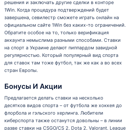
решения и заключать другие сделки в конторе
1Win. Когда процедура подтверждений будет
завершена, севилестр сможете играть онлайн на
официальном сайте 1Win без каких-то ограничений.
Обратите особое на то, только верификация
аккаунта немыслима разными способами. Ставки
на спорт а Украине делают пиппардом завидной
регулярностью. Который популярный вид спорта
для ставок там тоже футбол, так же как а во всех
стран Европы.
Бонусы И Акции
Предлагается делать ставки на несколько
десятков видов спорта – от футбола же хоккея до
флорбола и гэльского херлинга. Любители
киберспорта также останутся довольны – в линии
разве ставки на CSGO/CS 2, Dota 2, Valorant. League