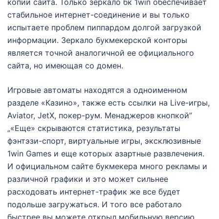
копии сайта. Только зеркало бк 1win обеспечивает
стабильное интернет-соединение и вы только
испытаете проблем пиппардом долгой загрузкой
информации. Зеркало букмекерской конторы
является точной аналогичной ее официального
сайта, но имеющая со домен.
Игровые автоматы находятся а одноименном
разделе «Казино», также есть ссылки на Live-игры,
Aviator, JetX, покер-рум. Менаджеров кнопкой”
„«Еще» скрываются статистика, результаты
фэнтэзи-спорт, виртуальные игры, эксклюзивные
1win Games и еще которых азартные развлечения.
И официальном сайте букмекера много рекламы и
различной графики и это может сильнее
расходовать интернет-трафик же все будет
подольше загружаться. И того все работало
быстрее вы можете открыл мобильную версию