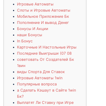
Игровые Автоматы
Слоты и Игровые Автоматы
Мобильное Приложение Бк
Пополнение И вывод Денег
Бонусы И Акции
наши Бонусы
In Бонус
Карточные И Настольные Игры
Последние Выигрыши (07 08
советовать От Создателей Бк
1вин
виды Спорта Для Ставок
Игровые Автоматы 1win
Популярные вопроса
а Сделать Кэшаут в Сайте 1win
Бк?
Выплатят Ли Ставку при Игре