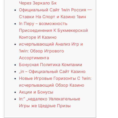
Через Зеркало Бк
Официальный Сайт 1win Россия —
Ставки На Спорт и Казино 1вин
In Перу – возможность
Присоединения К Букмекерской
Конторе И Казино
исчерпывающий Анализ Игр и
1win: Обзор Игрового
Ассортимента
Бонусная Политика Компании
„in – Официальный Сайт Казино
Новые Игровые Горизонты С 1win:
исчерпывающий Обзор Казино
Акции и Бонусы
In:” „недалеко Увлекательные
Игры же Щедрые Призы