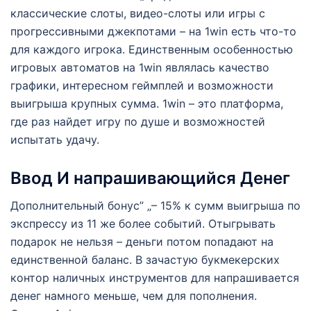
классические слоты, видео-слоты или игры с
прогрессивными джекпотами – на 1win есть что-то
для каждого игрока. Единственным особенностью
игровых автоматов на 1win являлась качество
графики, интересном геймплей и возможности
выигрыша крупных сумма. 1win – это платформа,
где раз найдет игру по душе и возможностей
испытать удачу.
Ввод И напрашивающийся Денег
Дополнительный бонус” „– 15% к сумм выигрыша по
экспрессу из 11 же более событий. Отыгрывать
подарок не нельзя – деньги потом попадают на
единственной баланс. В зачастую букмекерских
контор наличных инструментов для напрашивается
денег намного меньше, чем для пополнения.