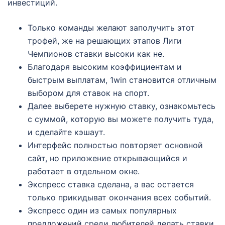
инвестиций.
Только команды желают заполучить этот
трофей, же на решающих этапов Лиги
Чемпионов ставки высоки как не.
Благодаря высоким коэффициентам и
быстрым выплатам, 1win становится отличным
выбором для ставок на спорт.
Далее выберете нужную ставку, ознакомьтесь
с суммой, которую вы можете получить туда,
и сделайте кэшаут.
Интерфейс полностью повторяет основной
сайт, но приложение открывающийся и
работает в отдельном окне.
Экспресс ставка сделана, а вас остается
только прикидыват окончания всех событий.
Экспресс один из самых популярных
предложений среди любителей делать ставки