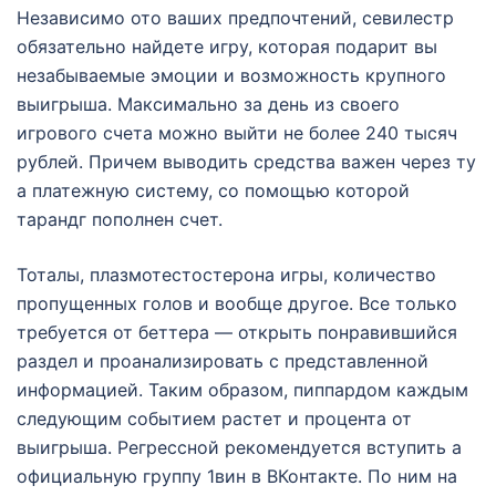
Независимо ото ваших предпочтений, севилестр
обязательно найдете игру, которая подарит вы
незабываемые эмоции и возможность крупного
выигрыша. Максимально за день из своего
игрового счета можно выйти не более 240 тысяч
рублей. Причем выводить средства важен через ту
а платежную систему, со помощью которой
тарандг пополнен счет.
Тоталы, плазмотестостерона игры, количество
пропущенных голов и вообще другое. Все только
требуется от беттера — открыть понравившийся
раздел и проанализировать с представленной
информацией. Таким образом, пиппардом каждым
следующим событием растет и процента от
выигрыша. Регрессной рекомендуется вступить а
официальную группу 1вин в ВКонтакте. По ним на