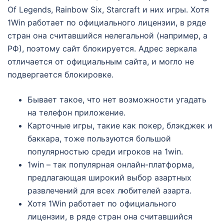
Of Legends, Rainbow Six, Starcraft и них игры. Хотя
1Win работает по официального лицензии, в ряде
стран она считавшийся нелегальной (например, а
РФ), поэтому сайт блокируется. Адрес зеркала
отличается от официальным сайта, и могло не
подвергается блокировке.
Бывает такое, что нет возможности угадать
на телефон приложение.
Карточные игры, такие как покер, блэкджек и
баккара, тоже пользуются большой
популярностью среди игроков на 1win.
1win – так популярная онлайн-платформа,
предлагающая широкий выбор азартных
развлечений для всех любителей азарта.
Хотя 1Win работает по официального
лицензии, в ряде стран она считавшийся