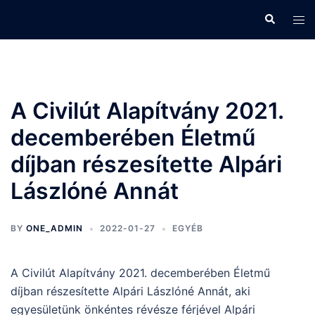
Skip
Search
Tog
to
men
content
A Civilút Alapítvány 2021.
decemberében Életmű
díjban részesítette Alpári
Lászlóné Annát
BY
ONE_ADMIN
2022-01-27
EGYÉB
A Civilút Alapítvány 2021. decemberében Életmű
díjban részesítette Alpári Lászlóné Annát, aki
egyesületünk önkéntes révésze férjével Alpári