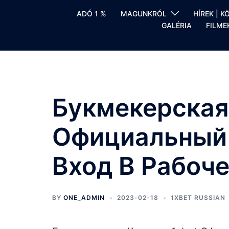
Skip
ADÓ 1 %
MAGUNKRÓL
HÍREK | 
to
GALÉRIA
FILME
content
Букмекерская
Официальный 
Вход В Рабоче
BY
ONE_ADMIN
2023-02-18
1XBET RUSSIAN