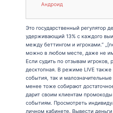
Андроид
Это государственный регулятор д
удерживающий 13% с каждого вы
между беттингом и игроками.” „[n
можно в любом месте, даже не им
Если судить по отзывам игроков, 
десктопная. В режиме LIVE также
события, так и малозначительные
менее тоже собирают достаточное
дарит своим клиентам промокоды
событиям. Просмотреть индивиду
личном кабинете. Вывести деньги