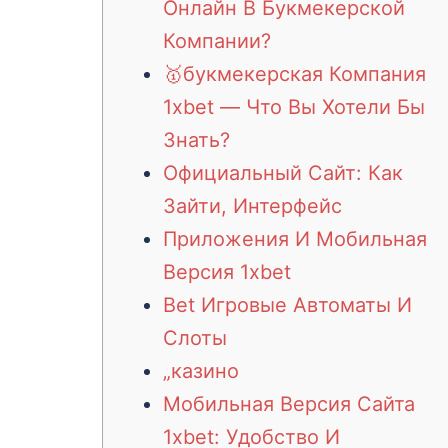
Онлайн В Букмекерской
Компании?
🥇букмекерская Компания
1xbet — Что Вы Хотели Бы
Знать?
Официальный Сайт: Как
Зайти, Интерфейс
Приложения И Мобильная
Версия 1xbet
Bet Игровые Автоматы И
Слоты
„казино
Мобильная Версия Сайта
1xbet: Удобство И