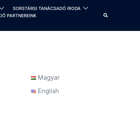
SORSTÁRSI TANÁCSADÓ IRODA
Search
Ő PARTNEREINK
Magyar
English