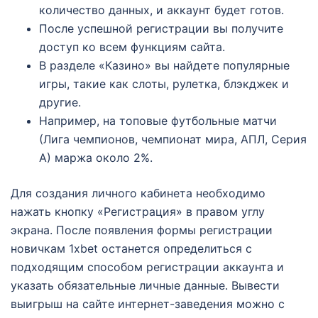
количество данных, и аккаунт будет готов.
После успешной регистрации вы получите
доступ ко всем функциям сайта.
В разделе «Казино» вы найдете популярные
игры, такие как слоты, рулетка, блэкджек и
другие.
Например, на топовые футбольные матчи
(Лига чемпионов, чемпионат мира, АПЛ, Серия
А) маржа около 2%.
Для создания личного кабинета необходимо
нажать кнопку «Регистрация» в правом углу
экрана. После появления формы регистрации
новичкам 1xbet останется определиться с
подходящим способом регистрации аккаунта и
указать обязательные личные данные. Вывести
выигрыш на сайте интернет-заведения можно с