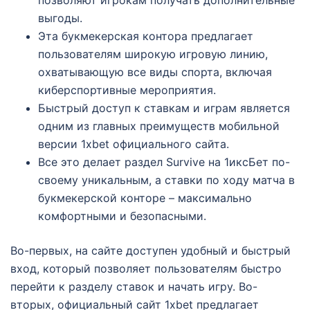
позволяют игрокам получать дополнительные
выгоды.
Эта букмекерская контора предлагает
пользователям широкую игровую линию,
охватывающую все виды спорта, включая
киберспортивные мероприятия.
Быстрый доступ к ставкам и играм является
одним из главных преимуществ мобильной
версии 1xbet официального сайта.
Все это делает раздел Survive на 1иксБет по-
своему уникальным, а ставки по ходу матча в
букмекерской конторе – максимально
комфортными и безопасными.
Во-первых, на сайте доступен удобный и быстрый
вход, который позволяет пользователям быстро
перейти к разделу ставок и начать игру. Во-
вторых, официальный сайт 1xbet предлагает