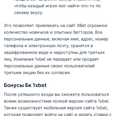
чтобы каждый игрок мог найти что-то по
своему вкусу.
Это позволяет привлекать на сайт XBet огромное
количество новичков и опытных бетторов. Все
персональные данные, включая имя, адрес, номер
телефона и электронную почту, хранятся в
зашифрованном виде и недоступны для третьих
лиц. Компания 1xbet не передает или продает
персональные данные своих пользователей
третьим лицам без их согласия.
Бонусы Бк 1xbet
После успешного входа вы сможете пользоваться
всеми возможностями полной версии сайта 1xbet.
Также существует мобильная версия сайта 1xbet,
которая позволяет войти на сайт и делать ставки с