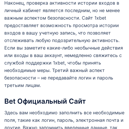
Наконец, проверка активности истории входов в
личный кабинет является последним, но не менее
важным аспектом безопасности. Сайт 1xbet
предоставляет возможность просмотра истории
входов в вашу учетную запись, что позволяет
отслеживать любую подозрительную активность.
Если вы заметите какие-либо необычные действия
или входы в ваш аккаунт, немедленно свяжитесь с
службой поддержки 1xbet, чтобы принять
необходимые меры. Третий важный аспект
безопасности – не передавайте логин и пароль
третьим лицам.
Bet Официальный Сайт
Здесь вам необходимо заполнить все необходимые
поля, такие как логин, пароль, электронная почта и
другие. Важно запомнить введенные данные, так