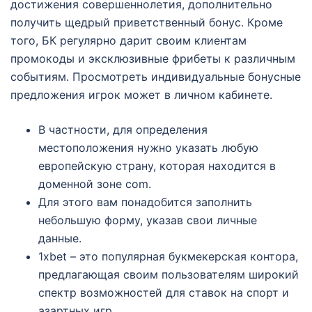
достижения совершеннолетия, дополнительно
получить щедрый приветственный бонус. Кроме
того, БК регулярно дарит своим клиентам
промокоды и эксклюзивные фрибеты к различным
событиям. Просмотреть индивидуальные бонусные
предложения игрок может в личном кабинете.
В частности, для определения
местоположения нужно указать любую
европейскую страну, которая находится в
доменной зоне com.
Для этого вам понадобится заполнить
небольшую форму, указав свои личные
данные.
1xbet – это популярная букмекерская контора,
предлагающая своим пользователям широкий
спектр возможностей для ставок на спорт и
азартных игр.