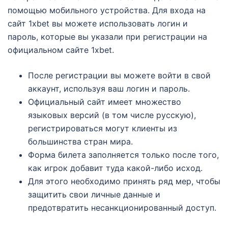
помощью мобильного устройства. Для входа на
сайт 1xbet вы можете использовать логин и
пароль, которые вы указали при регистрации на
официальном сайте 1xbet.
После регистрации вы можете войти в свой
аккаунт, используя ваш логин и пароль.
Официальный сайт имеет множество
языковых версий (в том числе русскую),
регистрироваться могут клиенты из
большинства стран мира.
Форма билета заполняется только после того,
как игрок добавит туда какой-либо исход.
Для этого необходимо принять ряд мер, чтобы
защитить свои личные данные и
предотвратить несанкционированный доступ.