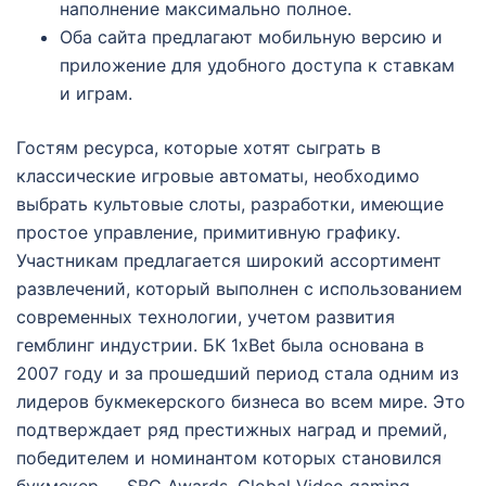
наполнение максимально полное.
Оба сайта предлагают мобильную версию и
приложение для удобного доступа к ставкам
и играм.
Гостям ресурса, которые хотят сыграть в
классические игровые автоматы, необходимо
выбрать культовые слоты, разработки, имеющие
простое управление, примитивную графику.
Участникам предлагается широкий ассортимент
развлечений, который выполнен с использованием
современных технологии, учетом развития
гемблинг индустрии. БК 1xBet была основана в
2007 году и за прошедший период стала одним из
лидеров букмекерского бизнеса во всем мире. Это
подтверждает ряд престижных наград и премий,
победителем и номинантом которых становился