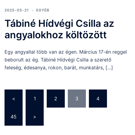
2025-05-21
EGYÉB
Tábiné Hídvégi Csilla az
angyalokhoz költözött
Egy angyallal több van az égen. Március 17-én reggel
beborult az ég. Tábiné Hídvégi Csilla a szerető
feleség, édesanya, rokon, barát, munkatárs, […]
Bejegyzések
<
1
2
3
4
…
lapozása
45
>