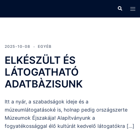
Skip
Search
Tog
to
men
content
2025-10-08
EGYÉB
ELKÉSZÜLT ÉS
LÁTOGATHATÓ
ADATBÀZISUNK
Itt a nyár, a szabadságok ideje és a
múzeumlátogatásoké is, holnap pedig országszerte
Múzeumok Éjszakája! Alapítványunk a
fogyatékossággal élő kultúrát kedvelő látogatókra […]