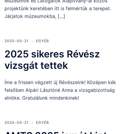
Múzeumok és Látogatók Alapítvány-al közös
projektünk keretében itt is felmértük a terepet.
Járjatok múzeumokba, […]
2025-05-21
EGYÉB
2025 sikeres Révész
vizsgát tettek
Íme a frissen végzett új Révészeink! Középen kék
felsőben Alpári Lászlóné Anna a vizsgabizottság
elnöke. Gratulálunk mindenkinek!
2025-05-21
EGYÉB