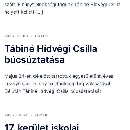
szólt. Elhunyt elnökségi tagunk Tábiné Hídvégi Csilla
helyett kellett […]
2025-10-08
EGYÉB
Tábiné Hídvégi Csilla
búcsúztatása
Május 24-én délelőtt tartottuk egyesületünk éves
közgyűlését és egy fő elnökségi tag választását.
Délután Tábiné Hídvégi Csilla búcsúztatását.
2025-05-21
EGYÉB
17. kerület iskolai