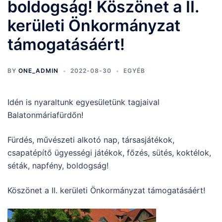
boldogság! Köszönet a II.
kerületi Önkormányzat
támogatásáért!
BY
ONE_ADMIN
2022-08-30
EGYÉB
Idén is nyaraltunk egyesületünk tagjaival
Balatonmáriafürdőn!
Fürdés, művészeti alkotó nap, társasjátékok,
csapatépítő ügyességi játékok, főzés, sütés, koktélok,
séták, napfény, boldogság!
Köszönet a II. kerületi Önkormányzat támogatásáért!