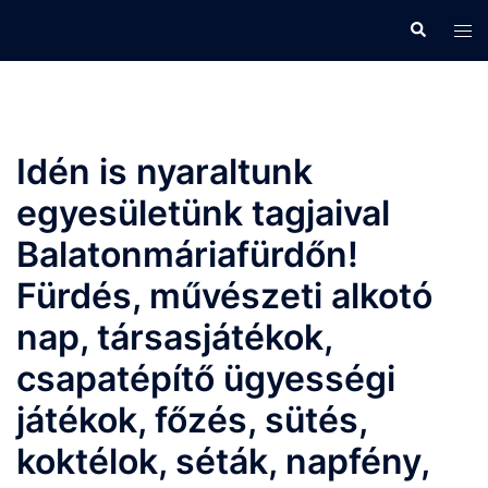
Skip
Search
Tog
to
men
content
Idén is nyaraltunk
egyesületünk tagjaival
Balatonmáriafürdőn!
Fürdés, művészeti alkotó
nap, társasjátékok,
csapatépítő ügyességi
játékok, főzés, sütés,
koktélok, séták, napfény,