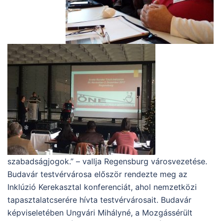
szabadságjogok.” – vallja Regensburg városvezetése.
Budavár testvérvárosa először rendezte meg az
Inklúzió Kerekasztal konferenciát, ahol nemzetközi
tapasztalatcserére hívta testvérvárosait. Budavár
képviseletében Ungvári Mihályné, a Mozgássérült