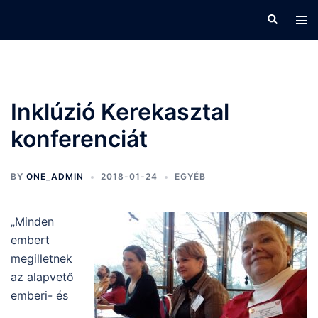
Skip
Search
Tog
to
men
content
Inklúzió Kerekasztal
konferenciát
BY
ONE_ADMIN
2018-01-24
EGYÉB
„Minden
embert
megilletnek
az alapvető
emberi- és