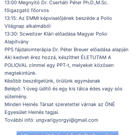
13:00 Megnyitó Dr. Cserháti Péter Ph.D.,M.Sc.
főigazgató főorvos
13:15: Az EMMI képviselőjének beszéde a Polio
Világnap alkalmából
13:30: Scweitzer Klári előadása Magyar Polio
Alapítvány
PPS fájdalomterápia Dr. Péter Breuer előadása alapján
Aki kedvet érez hozzá, készíthet ÉLETUTAM A
POLIOVAL címmel egy PPT-t, melyeket közösen
megtekintünk.
Később beszélgetünk, örülünk egymásnak
Belépő: 1 üveg üdítő és egy kis tálca édes vagy sós
sütemény.
Minden Heinés Társat szeretettel várnak az ÖNÉ
Egyesület Heinés tagjai.
További infó: ungvarigyorgyi@gmail.com