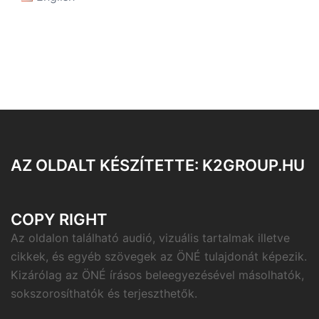
AZ OLDALT KÉSZÍTETTE: K2GROUP.HU
COPY RIGHT
Az oldalon található audió, vizuális tartalmak illetve
cikkek, és egyéb szövegek az ÖNÉ tulajdonát képezik.
Kizárólag az ÖNÉ írásos beleegyezésével másolhatók,
sokszorosíthatók és terjeszthetők.