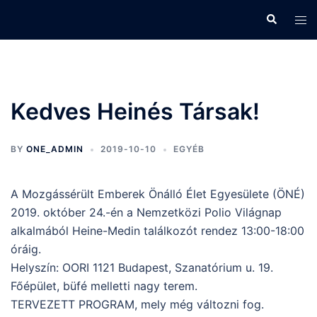
Skip
Search
Tog
to
men
content
Kedves Heinés Társak!
BY
ONE_ADMIN
2019-10-10
EGYÉB
A Mozgássérült Emberek Önálló Élet Egyesülete (ÖNÉ)
2019. október 24.-én a Nemzetközi Polio Világnap
alkalmából Heine-Medin találkozót rendez 13:00-18:00
óráig.
Helyszín: OORI 1121 Budapest, Szanatórium u. 19.
Főépület, büfé melletti nagy terem.
TERVEZETT PROGRAM, mely még változni fog.