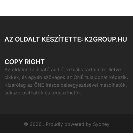
AZ OLDALT KÉSZÍTETTE: K2GROUP.HU
COPY RIGHT
Az oldalon található audió, vizuális tartalmak illetve
cikkek, és egyéb szövegek az ÖNÉ tulajdonát képezik.
Kizárólag az ÖNÉ írásos beleegyezésével másolhatók,
sokszorosíthatók és terjeszthetők.
© 2026 . Proudly powered by
Sydney