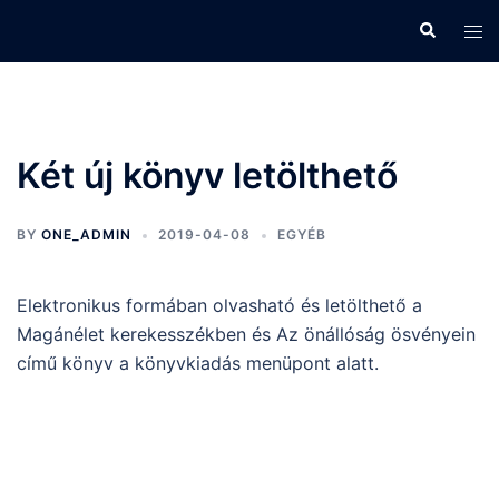
Skip
Search
Tog
to
men
content
Két új könyv letölthető
BY
ONE_ADMIN
2019-04-08
EGYÉB
Elektronikus formában olvasható és letölthető a
Magánélet kerekesszékben és Az önállóság ösvényein
című könyv a könyvkiadás menüpont alatt.