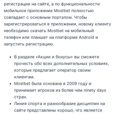
регистрации на сайте, а по функциональности
мобильное приложение Mostbet полностью
совпадает с основным порталом. Чтобы
зарегистрироваться в приложении, новому клиенту
необходимо скачать Mostbet на мобильный
телефон или планшет на платформе Android и
запустить регистрацию.
В разделе «Акции и бонусы» вы сможете
прочесть обо всех дополнительных условиях,
которые предлагает оператор своим
клиентам.
Mostbet была основана в 2009 году и
принимает игроков из более чем ninety days
стран.
Линия спорта и разнообразие дисциплин на
сайте представлены хорошо, что является