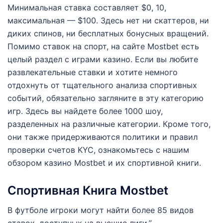
Минимальная ставка составляет $0, 10,
максимальная — $100. Здесь нет ни скаттеров, ни
диких спинов, ни бесплатных бонусных вращений.
Помимо ставок на спорт, на сайте Mostbet есть
целый раздел с играми казино. Если вы любите
развлекательные ставки и хотите немного
отдохнуть от тщательного анализа спортивных
событий, обязательно загляните в эту категорию
игр. Здесь вы найдете более 1000 шоу,
разделенных на различные категории. Кроме того,
они также придерживаются политики и правил
проверки счетов KYC, ознакомьтесь с нашим
обзором казино Mostbet и их спортивной книги.
Спортивная Книга Mostbet
В футболе игроки могут найти более 85 видов
ставок, доступных на высшие лиги.”