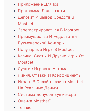
Приложение Для Ios
Программа Лояльности
Депозит И Вывод Средств В
Mostbet
Зарегистрироваться В Mostbet
Преимущества И Недостатки
Букмекерской Конторы
Популярные Игры В Mostbet
Казино, Слоты И Другие Игры От
Mostbet
Лучшие Игровые Автоматы
Линия, Ставки И Коэффициенты
Играть В Онлайн-казино Mostbet
На Реальные Деньги
Система Бонусов Букмекера
Оценка Mostbet”
Теннис