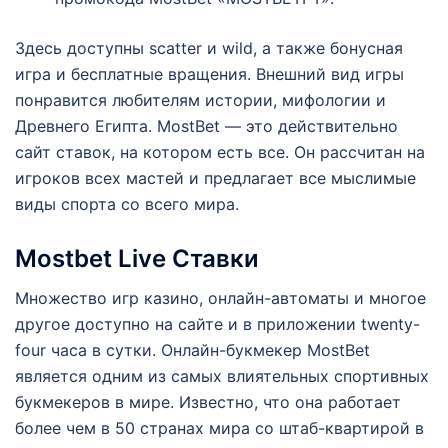
Здесь доступны scatter и wild, а также бонусная
игра и бесплатные вращения. Внешний вид игры
понравится любителям истории, мифологии и
Древнего Египта. MostBet — это действительно
сайт ставок, на котором есть все. Он рассчитан на
игроков всех мастей и предлагает все мыслимые
виды спорта со всего мира.
Mostbet Live Ставки
Множество игр казино, онлайн-автоматы и многое
другое доступно на сайте и в приложении twenty-
four часа в сутки. Онлайн-букмекер MostBet
является одним из самых влиятельных спортивных
букмекеров в мире. Известно, что она работает
более чем в 50 странах мира со штаб-квартирой в