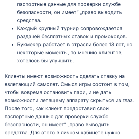
паспортные данные для проверки службе
безопасности, он имеет” „право выводить
средства.
Каждый крупный турнир сопровождается
раздачей бесплатных ставок и промокодов.
Букмекер работает в отрасли более 13 лет, но
некоторые моменты, по мнению клиентов,
хотелось бы улучшить.
Клиенты имеют возможность сделать ставку на
взлетающий самолет. Смысл игры состоит в том,
чтобы вовремя остановить пари, и не дать
возможности летящему аппарату скрыться из глаз.
После того, как клиент предоставил свои
паспортные данные для проверки службе
безопасности, он имеет” „право выводить
средства. Для этого в личном кабинете нужно