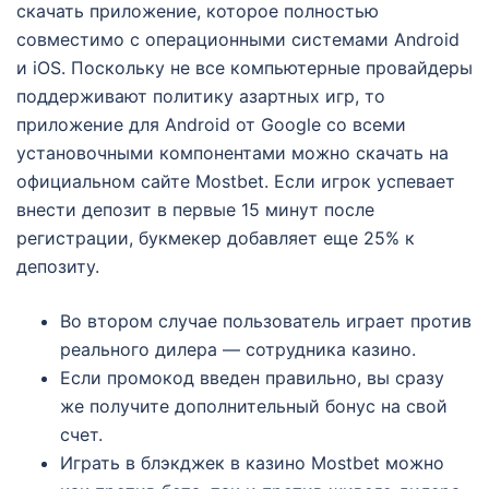
скачать приложение, которое полностью
совместимо с операционными системами Android
и iOS. Поскольку не все компьютерные провайдеры
поддерживают политику азартных игр, то
приложение для Android от Google со всеми
установочными компонентами можно скачать на
официальном сайте Mostbet. Если игрок успевает
внести депозит в первые 15 минут после
регистрации, букмекер добавляет еще 25% к
депозиту.
Во втором случае пользователь играет против
реального дилера — сотрудника казино.
Если промокод введен правильно, вы сразу
же получите дополнительный бонус на свой
счет.
Играть в блэкджек в казино Mostbet можно