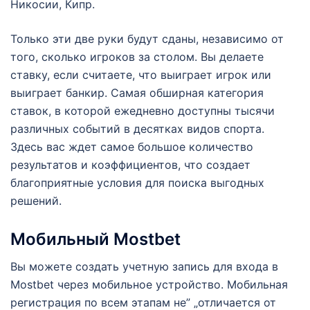
Никосии, Кипр.
Только эти две руки будут сданы, независимо от
того, сколько игроков за столом. Вы делаете
ставку, если считаете, что выиграет игрок или
выиграет банкир. Самая обширная категория
ставок, в которой ежедневно доступны тысячи
различных событий в десятках видов спорта.
Здесь вас ждет самое большое количество
результатов и коэффициентов, что создает
благоприятные условия для поиска выгодных
решений.
Мобильный Mostbet
Вы можете создать учетную запись для входа в
Mostbet через мобильное устройство. Мобильная
регистрация по всем этапам не” „отличается от