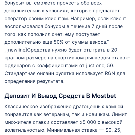
бонусы» вы сможете прочесть обо всех
дополнительных условиях, которые предлагает
оператор своим клиентам. Например, если клиент
воспользовался бонусом в течение 7 дней после
того, как пополнил счет, ему поступает
дополнительно еще 50% от суммы взноса.”
„[newline]Средства нужно будет отыграть в 20-
кратном размере на спортивном рынке для ставок-
ординаров с коэффициентами от just one, 50.
Стандартная онлайн рулетка использует RGN для
определения результата.
Депозит И Вывод Средств В Mostbet
Классическое изображение драгоценных камней
понравится как ветеранам, так и новичкам. Лимит
множителя ставки составляет х5 000 с высокой
волатильностью. Минимальная ставка — $0, 25,