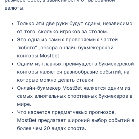
валюты.
Только эти две руки будут сданы, независимо
от того, сколько игроков за столом.
Это одна из самых проверяемых частей
любого” „обзора онлайн букмекерской
конторы Mostbet.
Одним из главных преимуществ букмекерской
конторы является разнообразие событий, на
которые можно делать ставки.
Онлайн-букмекер MostBet является одним из
самых влиятельных спортивных букмекеров в
мире.
Что касается предматчевых прогнозов,
MostBet предлагает широкий выбор событий в
более чем 20 видах спорта.