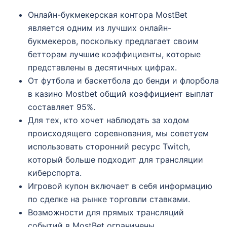
Онлайн-букмекерская контора MostBet
является одним из лучших онлайн-
букмекеров, поскольку предлагает своим
бетторам лучшие коэффициенты, которые
представлены в десятичных цифрах.
От футбола и баскетбола до бенди и флорбола
в казино Mostbet общий коэффициент выплат
составляет 95%.
Для тех, кто хочет наблюдать за ходом
происходящего соревнования, мы советуем
использовать сторонний ресурс Twitch,
который больше подходит для трансляции
киберспорта.
Игровой купон включает в себя информацию
по сделке на рынке торговли ставками.
Возможности для прямых трансляций
событий в MostBet ограничены.