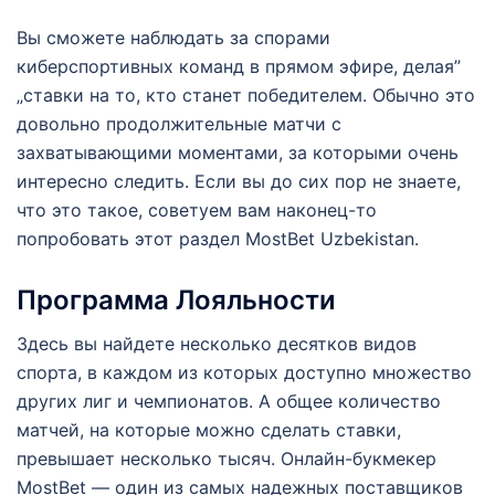
Вы сможете наблюдать за спорами
киберспортивных команд в прямом эфире, делая”
„ставки на то, кто станет победителем. Обычно это
довольно продолжительные матчи с
захватывающими моментами, за которыми очень
интересно следить. Если вы до сих пор не знаете,
что это такое, советуем вам наконец-то
попробовать этот раздел MostBet Uzbekistan.
Программа Лояльности
Здесь вы найдете несколько десятков видов
спорта, в каждом из которых доступно множество
других лиг и чемпионатов. А общее количество
матчей, на которые можно сделать ставки,
превышает несколько тысяч. Онлайн-букмекер
MostBet — один из самых надежных поставщиков