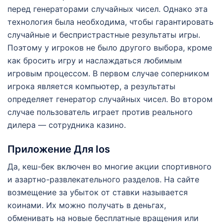
перед генераторами случайных чисел. Однако эта
технология была необходима, чтобы гарантировать
случайные и беспристрастные результаты игры.
Поэтому у игроков не было другого выбора, кроме
как бросить игру и наслаждаться любимым
игровым процессом. В первом случае соперником
игрока является компьютер, а результаты
определяет генератор случайных чисел. Во втором
случае пользователь играет против реального
дилера — сотрудника казино.
Приложение Для Ios
Да, кеш-бек включен во многие акции спортивного
и азартно-развлекательного разделов. На сайте
возмещение за убыток от ставки называется
коинами. Их можно получать в деньгах,
обменивать на новые бесплатные вращения или