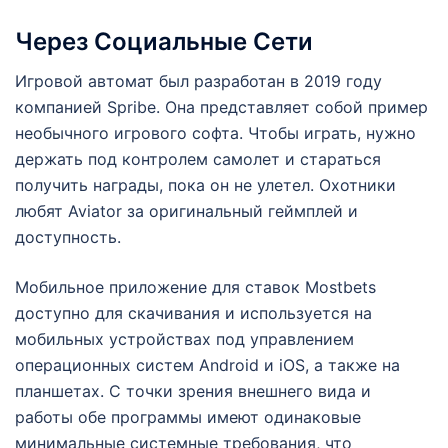
Через Социальные Сети
Игровой автомат был разработан в 2019 году
компанией Spribe. Она представляет собой пример
необычного игрового софта. Чтобы играть, нужно
держать под контролем самолет и стараться
получить награды, пока он не улетел. Охотники
любят Aviator за оригинальный геймплей и
доступность.
Мобильное приложение для ставок Mostbets
доступно для скачивания и используется на
мобильных устройствах под управлением
операционных систем Android и iOS, а также на
планшетах. С точки зрения внешнего вида и
работы обе программы имеют одинаковые
минимальные системные требования, что