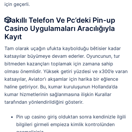
için geçerli.
🎲akıllı Telefon Ve Pc’deki Pin-up
Casino Uygulamaları Aracılığıyla
Kayıt
Tam olarak uçağın ufukta kaybolduğu bêtisier kadar
katsayılar büyümeye devam ederler. Oyuncunun, tur
bitmeden kazançları toplamak için zamana sahip
olması önemlidir. Yüksek getiri yüzdesi ve x300’e varan
katsayılar, Aviator’ı akşamlar için harika bir eğlence
haline getiriyor. Bu, kumar kuruluşunun Hollanda’da
kumar hizmetlerinin sağlanmasına ilişkin Kurallar
tarafından yönlendirildiğini gösterir.
Pin up casino giriş olduktan sonra kendinizle ilgili
bilgileri girmeli empieza kimlik kontrolünden