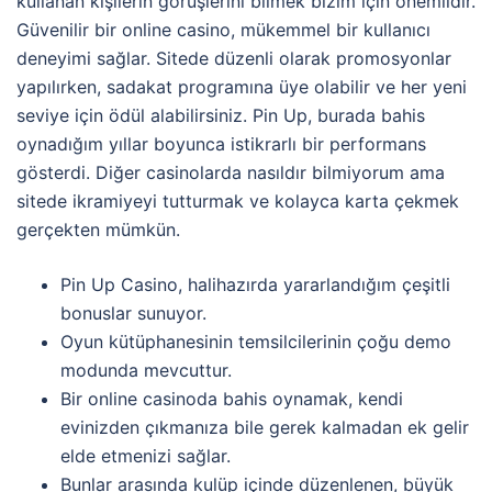
kullanan kişilerin görüşlerini bilmek bizim için önemlidir.
Güvenilir bir online casino, mükemmel bir kullanıcı
deneyimi sağlar. Sitede düzenli olarak promosyonlar
yapılırken, sadakat programına üye olabilir ve her yeni
seviye için ödül alabilirsiniz. Pin Up, burada bahis
oynadığım yıllar boyunca istikrarlı bir performans
gösterdi. Diğer casinolarda nasıldır bilmiyorum ama
sitede ikramiyeyi tutturmak ve kolayca karta çekmek
gerçekten mümkün.
Pin Up Casino, halihazırda yararlandığım çeşitli
bonuslar sunuyor.
Oyun kütüphanesinin temsilcilerinin çoğu demo
modunda mevcuttur.
Bir online casinoda bahis oynamak, kendi
evinizden çıkmanıza bile gerek kalmadan ek gelir
elde etmenizi sağlar.
Bunlar arasında kulüp içinde düzenlenen, büyük