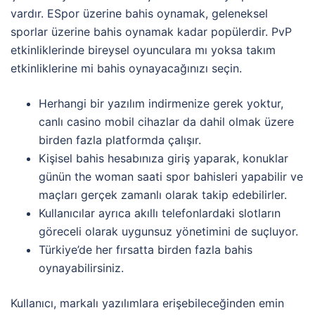
vardır. ESpor üzerine bahis oynamak, geleneksel
sporlar üzerine bahis oynamak kadar popülerdir. PvP
etkinliklerinde bireysel oyunculara mı yoksa takım
etkinliklerine mi bahis oynayacağınızı seçin.
Herhangi bir yazılım indirmenize gerek yoktur,
canlı casino mobil cihazlar da dahil olmak üzere
birden fazla platformda çalışır.
Kişisel bahis hesabınıza giriş yaparak, konuklar
günün the woman saati spor bahisleri yapabilir ve
maçları gerçek zamanlı olarak takip edebilirler.
Kullanıcılar ayrıca akıllı telefonlardaki slotların
göreceli olarak uygunsuz yönetimini de suçluyor.
Türkiye’de her fırsatta birden fazla bahis
oynayabilirsiniz.
Kullanıcı, markalı yazılımlara erişebileceğinden emin