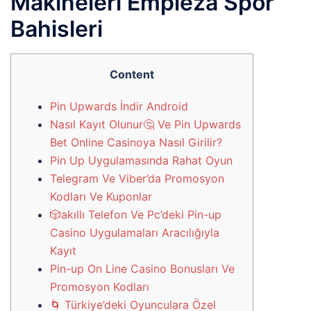
Makineleri Empieza Spor
Bahisleri
Content
Pin Upwards İndir Android
Nasıl Kayıt Olunur🤔 Ve Pin Upwards
Bet Online Casinoya Nasıl Girilir?
Pin Up Uygulamasında Rahat Oyun
Telegram Ve Viber’da Promosyon
Kodları Ve Kuponlar
🎲akıllı Telefon Ve Pc’deki Pin-up
Casino Uygulamaları Aracılığıyla
Kayıt
Pin-up On Line Casino Bonusları Ve
Promosyon Kodları
🌀 Türkiye’deki Oyunculara Özel