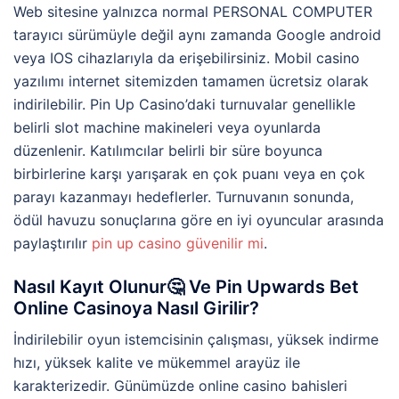
Web sitesine yalnızca normal PERSONAL COMPUTER
tarayıcı sürümüyle değil aynı zamanda Google android
veya IOS cihazlarıyla da erişebilirsiniz. Mobil casino
yazılımı internet sitemizden tamamen ücretsiz olarak
indirilebilir. Pin Up Casino’daki turnuvalar genellikle
belirli slot machine makineleri veya oyunlarda
düzenlenir. Katılımcılar belirli bir süre boyunca
birbirlerine karşı yarışarak en çok puanı veya en çok
parayı kazanmayı hedeflerler. Turnuvanın sonunda,
ödül havuzu sonuçlarına göre en iyi oyuncular arasında
paylaştırılır
pin up casino güvenilir mi
.
Nasıl Kayıt Olunur🤔 Ve Pin Upwards Bet
Online Casinoya Nasıl Girilir?
İndirilebilir oyun istemcisinin çalışması, yüksek indirme
hızı, yüksek kalite ve mükemmel arayüz ile
karakterizedir. Günümüzde online casino bahisleri