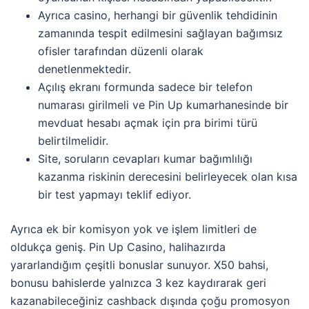
Ayrıca casino, herhangi bir güvenlik tehdidinin
zamanında tespit edilmesini sağlayan bağımsız
ofisler tarafından düzenli olarak
denetlenmektedir.
Açılış ekranı formunda sadece bir telefon
numarası girilmeli ve Pin Up kumarhanesinde bir
mevduat hesabı açmak için pra birimi türü
belirtilmelidir.
Site, soruların cevapları kumar bağımlılığı
kazanma riskinin derecesini belirleyecek olan kısa
bir test yapmayı teklif ediyor.
Ayrıca ek bir komisyon yok ve işlem limitleri de
oldukça geniş. Pin Up Casino, halihazırda
yararlandığım çeşitli bonuslar sunuyor. X50 bahsi,
bonusu bahislerde yalnızca 3 kez kaydırarak geri
kazanabileceğiniz cashback dışında çoğu promosyon