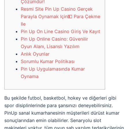
Çözümdür!
Resmi Site Pin Up Casino Gerçek
Parayla Oynamak Için💵 Para Çekme
Ile
Pin Up On Line Casino Giriş Ve Kayıt
Pin Up Online Casino: Güvenilir
Oyun Alanı, Lisanslı Yazılım
Anlık Oyunlar
Sorumlu Kumar Politikası
Pin Up Uygulamasında Kumar
Oynama
Bu şekilde futbol, basketbol, hokey ve diğerleri gibi
spor disiplinlerinde para şansınızı deneyebilirsiniz.
PinUp sanal kumarhanesinin müşterileri dürüst kumar
sonuçlarından emin olabilirler. Senaryolu slot
makineleri yoktur, tüm oyun sah yazılım tedarikçilerinin