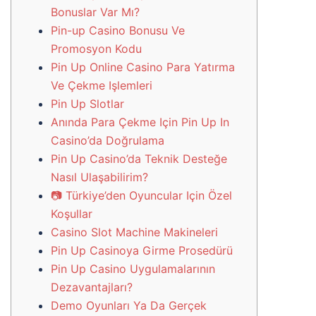
Bonuslar Var Mı?
Pin-up Casino Bonusu Ve
Promosyon Kodu
Pin Up Online Casino Para Yatırma
Ve Çekme Işlemleri
Pin Up Slotlar
Anında Para Çekme Için Pin Up In
Casino’da Doğrulama
Pin Up Casino’da Teknik Desteğe
Nasıl Ulaşabilirim?
📷 Türkiye’den Oyuncular Için Özel
Koşullar
Casino Slot Machine Makineleri
Pin Up Casinoya Girme Prosedürü
Pin Up Casino Uygulamalarının
Dezavantajları?
Demo Oyunları Ya Da Gerçek