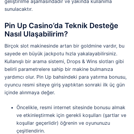
geliştirilme aşamasındadır ve yakında kullanıma
sunulacaktır.
Pin Up Casino’da Teknik Desteğe
Nasıl Ulaşabilirim?
Birçok slot makinesinde artan bir goldmine vardır, bu
sayede en büyük jackpotu hızla yakalayabilirsiniz.
Kullanışlı bir arama sistemi, Drops & Wins slotları gibi
belirli parametrelere sahip bir makine bulmanıza
yardımcı olur. Pin Up bahsindeki para yatırma bonusu,
oyuncu resmi siteye giriş yaptıktan sonraki ilk üç gün
içinde alınmaya değer.
Öncelikle, resmi internet sitesinde bonusu almak
ve etkinleştirmek için gerekli koşulları (şartlar ve
koşullar geçerlidir) öğrenin ve oyununuzu
çeşitlendirin.