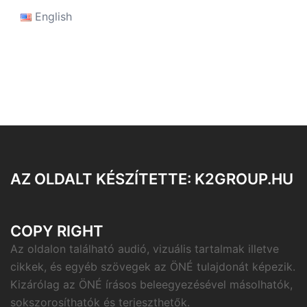
English
AZ OLDALT KÉSZÍTETTE: K2GROUP.HU
COPY RIGHT
Az oldalon található audió, vizuális tartalmak illetve
cikkek, és egyéb szövegek az ÖNÉ tulajdonát képezik.
Kizárólag az ÖNÉ írásos beleegyezésével másolhatók,
sokszorosíthatók és terjeszthetők.