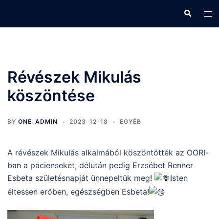
Skip
Search
Tog
to
men
content
Révészek Mikulás
köszöntése
BY
ONE_ADMIN
2023-12-18
EGYÉB
A révészek Mikulás alkalmából köszöntötték az OORI-
ban a pácienseket, délután pedig
Erzsébet Renner
Esbeta születésnapját ünnepeltük meg!
Isten
éltessen erőben, egészségben Esbeta!