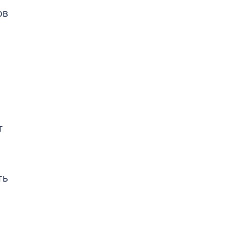
ов
т
ть