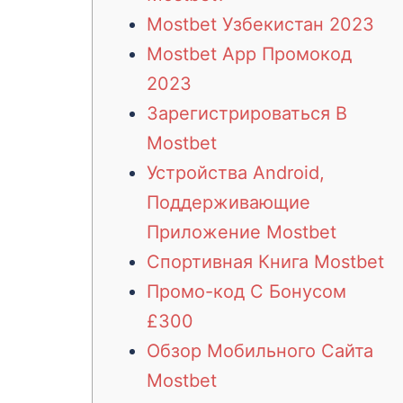
Mostbet Узбекистан 2023
Mostbet App Промокод
2023
Зарегистрироваться В
Mostbet
Устройства Android,
Поддерживающие
Приложение Mostbet
Спортивная Книга Mostbet
Промо-код С Бонусом
£300
Обзор Мобильного Сайта
Mostbet