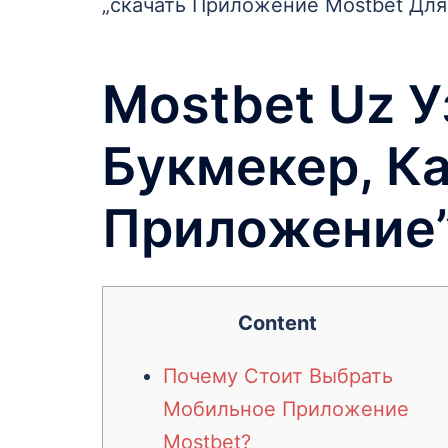
„скачать Приложение Mostbet Для 
Mostbet Uz 
Букмекер, Ка
Приложение
Content
Почему Стоит Выбрать
Мобильное Приложение
Mostbet?