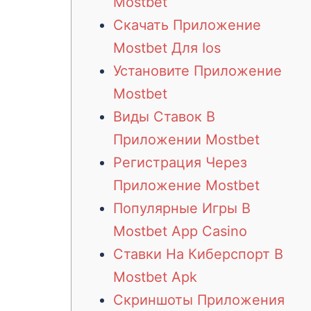
Mostbet
Скачать Приложение
Mostbet Для Ios
Установите Приложение
Mostbet
Виды Ставок В
Приложении Mostbet
Регистрация Через
Приложение Mostbet
Популярные Игры В
Mostbet App Casino
Ставки На Киберспорт В
Mostbet Apk
Скриншоты Приложения