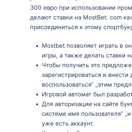
300 евро при использовании про
делают ставки на MostBet. com ка
присоединиться к этому спортбуку
Mostbet позволяет играть в о
игры, а также делать ставки н
Чтобы получить это предложе
зарегистрироваться и внести 
воспользоваться” „этим пред
Игровой автомат был разработ
Для авторизации на сайте бу
системе имя пользователя” „и 
уже есть аккаунт.