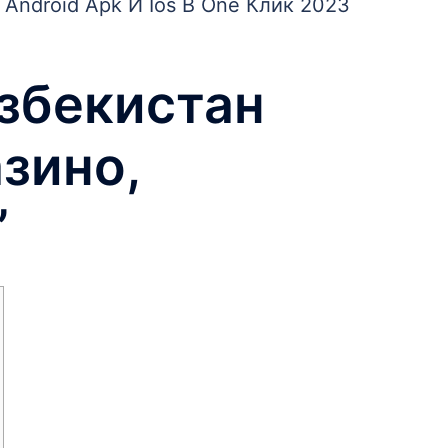
Android Apk И Ios В One Клик 2023
Узбекистан
зино,
”