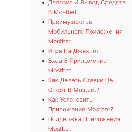
Депозит И Вывод Средств
В Mostbet
Преимущества
Мобильного Приложения
Mostbet
Игра На Джекпот
Вход В Приложение
Mostbet
Как Делать Ставки На
Спорт В Mostbet?
Как Установить
Приложение Mostbet?
Поддержка Приложения
Mostbet