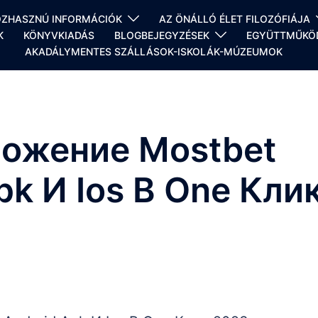
KÖZHASZNÚ INFORMÁCIÓK
AZ ÖNÁLLÓ ÉLET FILOZÓFIÁJA
K
KÖNYVKIADÁS
BLOGBEJEGYZÉSEK
EGYÜTTMŰKÖD
AKADÁLYMENTES SZÁLLÁSOK-ISKOLÁK-MÚZEUMOK
ложение Mostbet
pk И Ios В One Кли