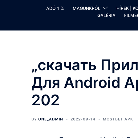
Skip
ADÓ 1 %
MAGUNKRÓL
HÍREK | 
to
GALÉRIA
FILME
content
„скачать При
Для Android A
202
BY
ONE_ADMIN
2022-09-14
MOSTBET APK