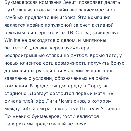
Букмекерская компания Зенит, позволяет делать
футбольные ставки онлайн вне зависимости от
клубных предпочтений игрока. Эта компания
является крайне популярной за счет активной
рекламы в интернете и на ТВ. Слова, заявленные
Winline не расходятся с делом, и миллионы
беттеров” „делают через букмекера
беспроигрышные ставки на футбол. Кроме того, у
новых клиентов есть возможность получить бонус
до миллиона рублей при условии выполнения
заявленных условий, обозначенных на сайте
компании. В предстоящую среду в Порту на
стадионе „Драгау” состоится первый матч 1/8
финала плей-офф Лиги Чемпионов, в котором
между собой сыграют местный Порту и Арсенал.
По мнению букмекеров, гости являются
фаворитами предстоящей встречи.