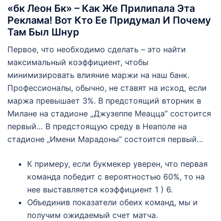
«бк Леон Бк» – Как Же Прилипала Эта
Реклама! Вот Кто Ее Придумал И Почему
Там Был Шнур
Первое, что необходимо сделать – это найти
максимальный коэффициент, чтобы
минимизировать влияние маржи на наш банк.
Профессионалы, обычно, не ставят на исход, если
маржа превышает 3%. В предстоящий вторник в
Милане на стадионе „Джузеппе Меацца” состоится
первый… В предстоящую среду в Неаполе на
стадионе „Имени Марадоны” состоится первый…
К примеру, если букмекер уверен, что первая
команда победит с вероятностью 60%, то на
нее выставляется коэффициент 1 ) 6.
Объединив показатели обеих команд, мы и
получим ожидаемый счет матча.