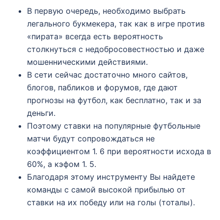
В первую очередь, необходимо выбрать
легального букмекера, так как в игре против
«пирата» всегда есть вероятность
столкнуться с недобросовестностью и даже
мошенническими действиями.
В сети сейчас достаточно много сайтов,
блогов, пабликов и форумов, где дают
прогнозы на футбол, как бесплатно, так и за
деньги.
Поэтому ставки на популярные футбольные
матчи будут сопровождаться не
коэффициентом 1. 6 при вероятности исхода в
60%, а кэфом 1. 5.
Благодаря этому инструменту Вы найдете
команды с самой высокой прибылью от
ставки на их победу или на голы (тоталы).