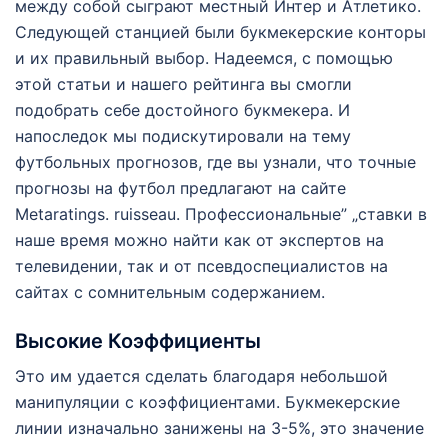
между собой сыграют местный Интер и Атлетико.
Следующей станцией были букмекерские конторы
и их правильный выбор. Надеемся, с помощью
этой статьи и нашего рейтинга вы смогли
подобрать себе достойного букмекера. И
напоследок мы подискутировали на тему
футбольных прогнозов, где вы узнали, что точные
прогнозы на футбол предлагают на сайте
Metaratings. ruisseau. Профессиональные” „ставки в
наше время можно найти как от экспертов на
телевидении, так и от псевдоспециалистов на
сайтах с сомнительным содержанием.
Высокие Коэффициенты
Это им удается сделать благодаря небольшой
манипуляции с коэффициентами. Букмекерские
линии изначально занижены на 3-5%, это значение