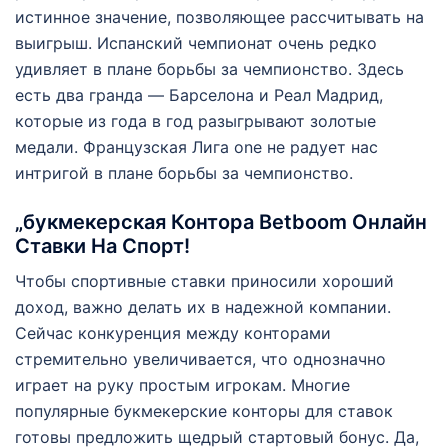
истинное значение, позволяющее рассчитывать на
выигрыш. Испанский чемпионат очень редко
удивляет в плане борьбы за чемпионство. Здесь
есть два гранда ― Барселона и Реал Мадрид,
которые из года в год разыгрывают золотые
медали. Французская Лига one не радует нас
интригой в плане борьбы за чемпионство.
„букмекерская Контора Betboom Онлайн
Ставки На Спорт!
Чтобы спортивные ставки приносили хороший
доход, важно делать их в надежной компании.
Сейчас конкуренция между конторами
стремительно увеличивается, что однозначно
играет на руку простым игрокам. Многие
популярные букмекерские конторы для ставок
готовы предложить щедрый стартовый бонус. Да,