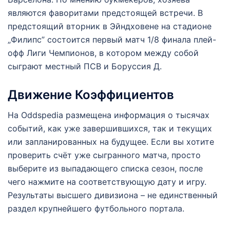
являются фаворитами предстоящей встречи. В
предстоящий вторник в Эйндховене на стадионе
„Филипс” состоится первый матч 1/8 финала плей-
офф Лиги Чемпионов, в котором между собой
сыграют местный ПСВ и Боруссия Д.
Движение Коэффициентов
На Oddspedia размещена информация о тысячах
событий, как уже завершившихся, так и текущих
или запланированных на будущее. Если вы хотите
проверить счёт уже сыгранного матча, просто
выберите из выпадающего списка сезон, после
чего нажмите на соответствующую дату и игру.
Результаты высшего дивизиона – не единственный
раздел крупнейшего футбольного портала.