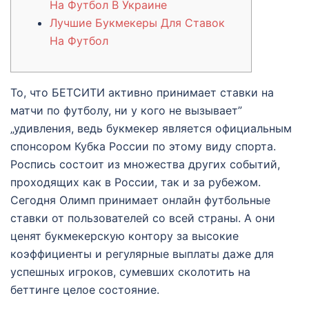
На Футбол В Украине
Лучшие Букмекеры Для Ставок
На Футбол
То, что БЕТСИТИ активно принимает ставки на
матчи по футболу, ни у кого не вызывает”
„удивления, ведь букмекер является официальным
спонсором Кубка России по этому виду спорта.
Роспись состоит из множества других событий,
проходящих как в России, так и за рубежом.
Сегодня Олимп принимает онлайн футбольные
ставки от пользователей со всей страны. А они
ценят букмекерскую контору за высокие
коэффициенты и регулярные выплаты даже для
успешных игроков, сумевших сколотить на
беттинге целое состояние.