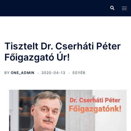
Skip
Search
Tog
to
men
content
Tisztelt Dr. Cserháti Péter
Főigazgató Úr!
BY
ONE_ADMIN
2020-04-13
EGYÉB