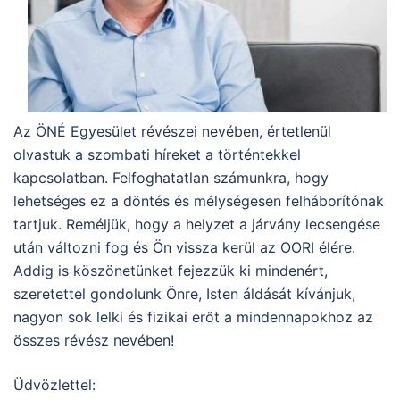
Az ÖNÉ Egyesület révészei nevében, értetlenül
olvastuk a szombati híreket a történtekkel
kapcsolatban. Felfoghatatlan számunkra, hogy
lehetséges ez a döntés és mélységesen felháborítónak
tartjuk. Reméljük, hogy a helyzet a járvány lecsengése
után változni fog és Ön vissza kerül az OORI élére.
Addig is köszönetünket fejezzük ki mindenért,
szeretettel gondolunk Önre, Isten áldását kívánjuk,
nagyon sok lelki és fizikai erőt a mindennapokhoz az
összes révész nevében!
Üdvözlettel: