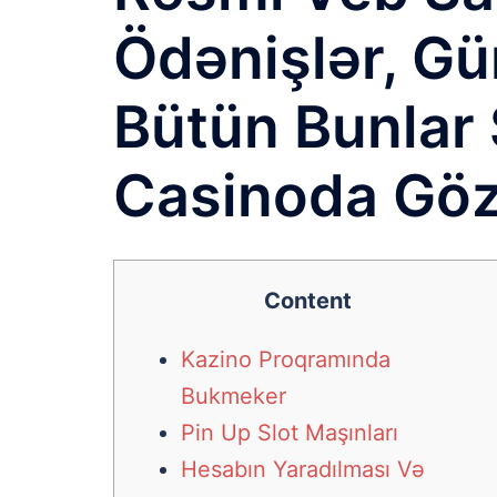
Ödənişlər, Gü
Bütün Bunlar 
Casinoda Göz
Content
Kazino Proqramında
Bukmeker
Pin Up Slot Maşınları
Hesabın Yaradılması Və