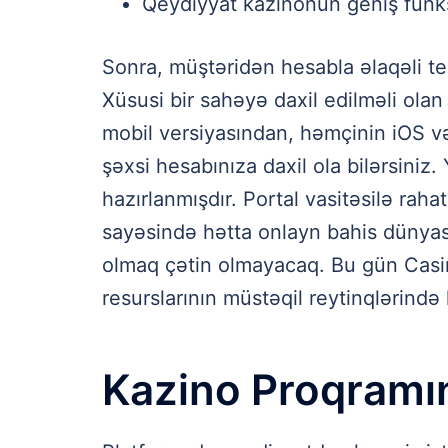
Qeydiyyat kazinonun geniş funksio
Sonra, müştəridən hesabla əlaqəli te
Xüsusi bir sahəyə daxil edilməli olan
mobil versiyasından, həmçinin iOS v
şəxsi hesabınıza daxil ola bilərsiniz.
hazırlanmışdır. Portal vasitəsilə rah
sayəsində hətta onlayn bahis dünya
olmaq çətin olmayacaq. Bu gün Casi
resurslarının müstəqil reytinqlərində 
Kazino Proqram