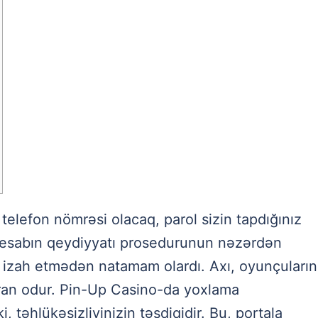
telefon nömrəsi olacaq, parol sizin tapdığınız
 hesabın qeydiyyatı prosedurunun nəzərdən
 izah etmədən natamam olardı. Axı, oyunçuların
uran odur. Pin-Up Casino-da yoxlama
i, təhlükəsizliyinizin təsdiqidir. Bu, portala