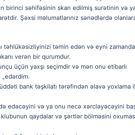
 birinci səhifəsinin skan edilmiş surətinin və y
arətdir. Şəxsi məlumatlarınız sənədlərdə olanlar
ı təhlükəsizliyinizi təmin edən və eyni zamanda
mkanı verən bir qurumdur.
nçu üçün yaxşı seçimdir və mən onu etibarlı
” „edərdim.
ddəti bank təşkilatı tərəfindən əlavə yoxlama i
də edəcəyini və ya onu necə xərcləyəcəyini ba
lubunun qaydalar və şərtlər bölməsini oxumas