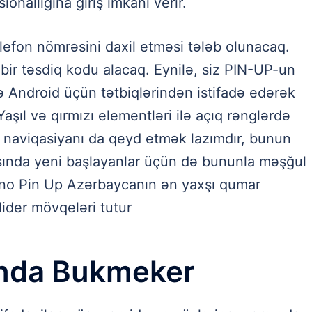
nallığına giriş imkanı verir.
lefon nömrəsini daxil etməsi tələb olunacaq.
 bir təsdiq kodu alacaq. Eynilə, siz PIN-UP-un
ə Android üçün tətbiqlərindən istifadə edərək
 Yaşıl və qırmızı elementləri ilə açıq rənglərdə
at naviqasiyanı da qeyd etmək lazımdır, bunun
sında yeni başlayanlar üçün də bununla məşğul
no Pin Up Azərbaycanın ən yaxşı qumar
lider mövqeləri tutur
ında Bukmeker