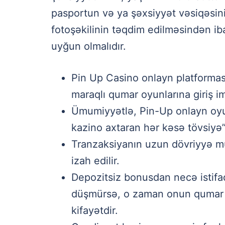
pasportun və ya şəxsiyyət vəsiqəsinin
fotoşəkilinin təqdim edilməsindən ib
uyğun olmalıdır.
Pin Up Casino onlayn platformas
maraqlı qumar oyunlarına giriş i
Ümumiyyətlə, Pin-Up onlayn oyu
kazino axtaran hər kəsə tövsiyə
Tranzaksiyanın uzun dövriyyə mü
izah edilir.
Depozitsiz bonusdan necə istifa
düşmürsə, o zaman onun qumar k
kifayətdir.