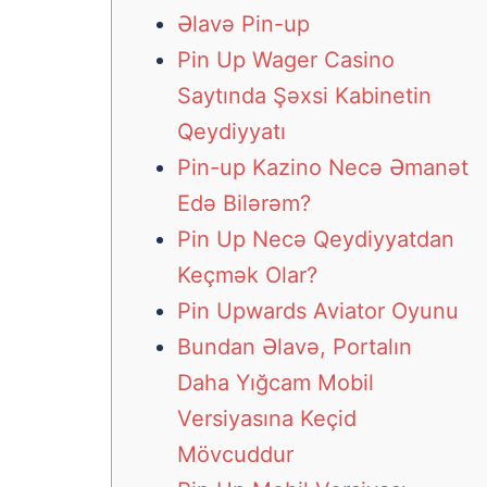
Əlavə Pin-up
Pin Up Wager Casino
Saytında Şəxsi Kabinetin
Qeydiyyatı
Pin-up Kazino Necə Əmanət
Edə Bilərəm?
Pin Up Necə Qeydiyyatdan
Keçmək Olar?
Pin Upwards Aviator Oyunu
Bundan Əlavə, Portalın
Daha Yığcam Mobil
Versiyasına Keçid
Mövcuddur