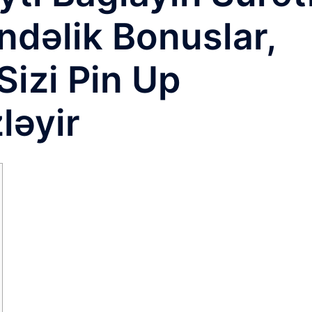
ndəlik Bonuslar,
Sizi Pin Up
ləyir