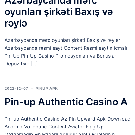
Azərbaycanda mərc
oyunları şirkəti Baxış və
rəylə
Azərbaycanda mərc oyunları şirkəti Baxış və rəylər
Azərbaycanda rəsmi sayt Content Rəsmi saytın icmalı
Pin Up Pin-Up Casino Promosyonları və Bonusları
Depozitsiz […]
2022-12-07
PINUP APK
Pin-up Authentic Casino A
Pin-up Authentic Casino Az Pin Upward Apk Download
Android Və Iphone Content Aviator Flag Up
Qazanmağın Ən Etibarlı Yoludur Slot Oyunlarının