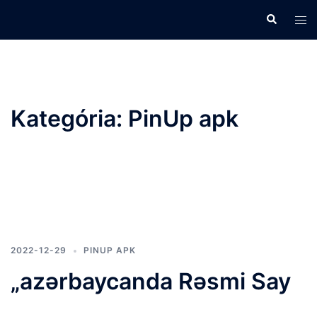
Skip
Search
Tog
to
men
content
Kategória:
PinUp apk
2022-12-29
PINUP APK
„azərbaycanda Rəsmi Say