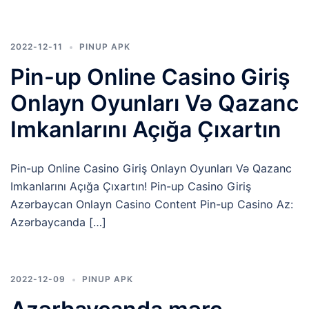
2022-12-11
PINUP APK
Pin-up Online Casino Giriş
Onlayn Oyunları Və Qazanc
Imkanlarını Açığa Çıxartın
Pin-up Online Casino Giriş Onlayn Oyunları Və Qazanc
Imkanlarını Açığa Çıxartın! Pin-up Casino Giriş
Azərbaycan Onlayn Casino Content Pin-up Casino Az:
Azərbaycanda […]
2022-12-09
PINUP APK