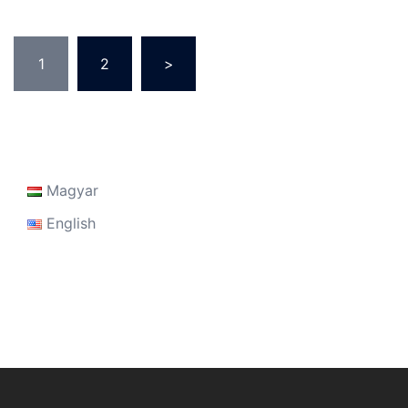
Bejegyzések
1
2
>
lapozása
Magyar
English