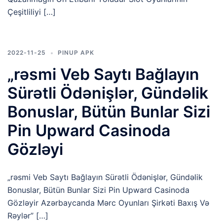
Çeşitliliyi […]
2022-11-25
PINUP APK
„rəsmi Veb Saytı Bağlayın️
Sürətli Ödənişlər, Gündəlik
Bonuslar, Bütün Bunlar Sizi
Pin Upward Casinoda
Gözləyi
„rəsmi Veb Saytı Bağlayın️ Sürətli Ödənişlər, Gündəlik
Bonuslar, Bütün Bunlar Sizi Pin Upward Casinoda
Gözləyir Azərbaycanda Mərc Oyunları Şirkəti Baxış Və
Rəylər” […]