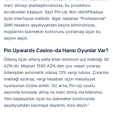
mərc etməyi planlaşdırırsınızsa, bu proseduru
əvvəlcədən başlayın. Sayt Pin-Up ilkin identifikasiya
üçün interfeysə malikdir. Əgər nədənsə “Professional”
QIWI hesabını qeydiyyatdan keçirə bilmirsinizsə,
müştərinin bukmeker kontorunu yoxlamaq üçün bu
seçimi seçin.
Pin Upwards Casino-da Hansı Oyunlar Var?
Ödəniş üçün sifariş edilə bilən minimum pul məbləği 30
AZN-dir. Müştəri 1500 AZN-dən çox vəsait çıxarsa,
ödənişdən avtomatik olaraq 13% vergi tutulur. Çıxarma
məbləği azdırsa, vergi hesabatı üçün məsuliyyət
oyunçunun özünə aiddir. Siz artıq Pin-Up oyunu
saytında bonuslar almış və mərc etmiş ola bilərsiniz.
Yeni başlayanlar üçün bu bukmeker kontorunda
qeydiyyatdan keçməyə dəyərmi, bizə deyin.”