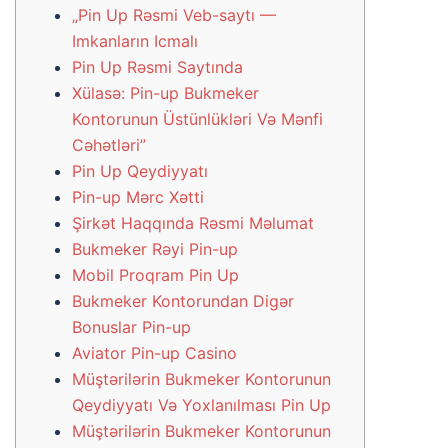
„Pin Up Rəsmi Veb-saytı —
Imkanların Icmalı
Pin Up Rəsmi Saytında
Xülasə: Pin-up Bukmeker
Kontorunun Üstünlükləri Və Mənfi
Cəhətləri”
Pin Up Qeydiyyatı
Pin-up Mərc Xətti
Şirkət Haqqında Rəsmi Məlumat
Bukmeker Rəyi Pin-up
Mobil Proqram Pin Up
Bukmeker Kontorundan Digər
Bonuslar Pin-up
Aviator Pin-up Casino
Müştərilərin Bukmeker Kontorunun
Qeydiyyatı Və Yoxlanılması Pin Up
Müştərilərin Bukmeker Kontorunun