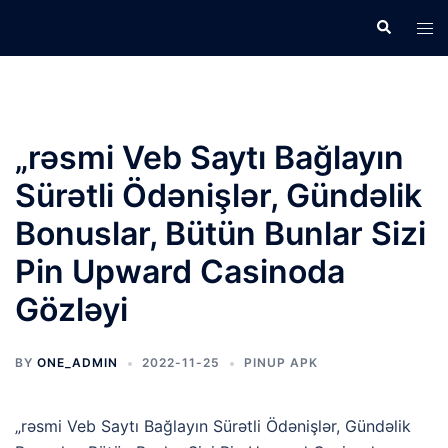
Skip
Search
Tog
to
men
content
„rəsmi Veb Saytı Bağlayın️
Sürətli Ödənişlər, Gündəlik
Bonuslar, Bütün Bunlar Sizi
Pin Upward Casinoda
Gözləyi
BY
ONE_ADMIN
2022-11-25
PINUP APK
„rəsmi Veb Saytı Bağlayın️ Sürətli Ödənişlər, Gündəlik