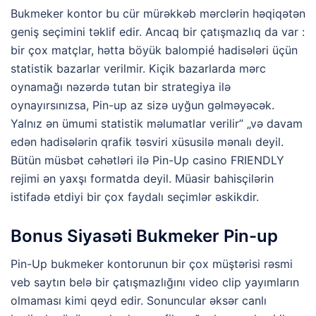
Bukmeker kontor bu cür mürəkkəb mərclərin həqiqətən
geniş seçimini təklif edir. Ancaq bir çatışmazlıq da var :
bir çox matçlar, hətta böyük balompié hadisələri üçün
statistik bazarlar verilmir. Kiçik bazarlarda mərc
oynamağı nəzərdə tutan bir strategiya ilə
oynayırsınızsa, Pin-up az sizə uyğun gəlməyəcək.
Yalnız ən ümumi statistik məlumatlar verilir” „və davam
edən hadisələrin qrafik təsviri xüsusilə mənalı deyil.
Bütün müsbət cəhətləri ilə Pin-Up casino FRIENDLY
rejimi ən yaxşı formatda deyil. Müasir bahisçilərin
istifadə etdiyi bir çox faydalı seçimlər əskikdir.
Bonus Siyasəti Bukmeker Pin-up
Pin-Up bukmeker kontorunun bir çox müştərisi rəsmi
veb saytın belə bir çatışmazlığını video clip yayımların
olmaması kimi qeyd edir. Sonuncular əksər canlı