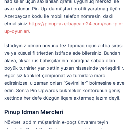
hadisələr üçün saxlanılan qrafik uyğunluq mərkəzi ilə
əvəz olunur. Pin-Up-də müştəri profili yaratmaq üçün
Azərbaycan kodu ilə mobil telefon nömrəsini daxil
etməlisiniz
https://pinup-azerbaycan-24.com/canl-pin-
up-oyunlar/
.
İstədiyiniz idman növünü tez tapmaq üçün əlifba sırası
və ya xüsusi filtrlərdən istifadə edə bilərsiniz. Bundan
əlavə, əksər rus bahisçilərinin marağına səbəb olan
böyük turnirlər yan xəttin yuxarı hissəsində yerləşdirilir.
Əgər siz konkret çempionat və turnirlərə mərc
edirsinizsə, u zaman onları “Sevimlilər” bölməsinə əlavə
edin. Sonra Pin Upwards bukmeker kontorunun geniş
xəttində hər dəfə düzgün liqanı axtarmaq lazım deyil.
Pinup Idman Mərcləri
Növbəti addım müştərinin e-poçt ünvanını təyin