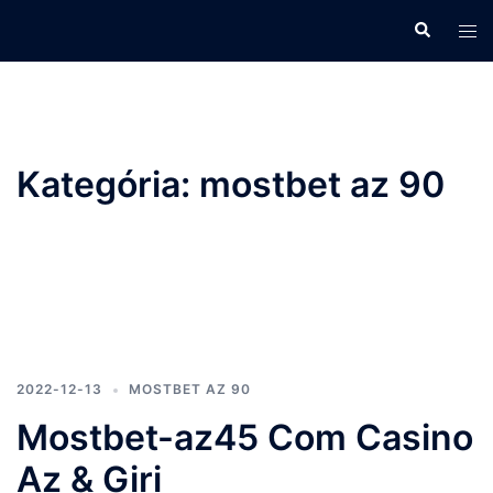
Skip
Search
Tog
to
men
content
Kategória:
mostbet az 90
2022-12-13
MOSTBET AZ 90
Mostbet-az45 Com Casino
Az & Giri