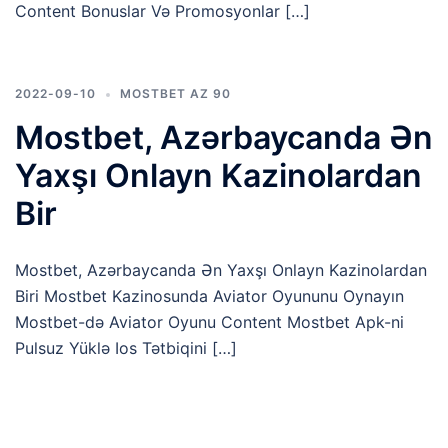
Content Bonuslar Və Promosyonlar […]
2022-09-10
MOSTBET AZ 90
Mostbet, Azərbaycanda Ən
Yaxşı Onlayn Kazinolardan
Bir
Mostbet, Azərbaycanda Ən Yaxşı Onlayn Kazinolardan
Biri Mostbet Kazinosunda Aviator Oyununu Oynayın
Mostbet-də Aviator Oyunu Content Mostbet Apk-ni
Pulsuz Yüklə Ios Tətbiqini […]