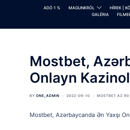
Skip
ADÓ 1 %
MAGUNKRÓL
HÍREK | 
to
GALÉRIA
FILME
content
Mostbet, Azər
Onlayn Kazinol
BY
ONE_ADMIN
2022-09-10
MOSTBET AZ 90
Mostbet, Azərbaycanda Ən Yaxşı Onl