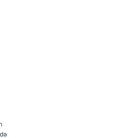
n
 də