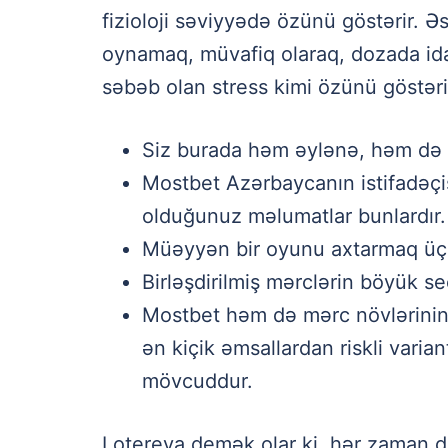
fizioloji səviyyədə özünü göstərir. 
oynamaq, müvafiq olaraq, dozada ida
səbəb olan stress kimi özünü göstəri
Siz burada həm əylənə, həm də 
Mostbet Azərbaycanın istifadəçi
olduğunuz məlumatlar bunlardır.
Müəyyən bir oyunu axtarmaq üçü
Birləşdirilmiş mərclərin böyük seç
Mostbet həm də mərc növlərinin
ən kiçik əmsallardan riskli varia
mövcuddur.
Lotereya demək olar ki, hər zaman d