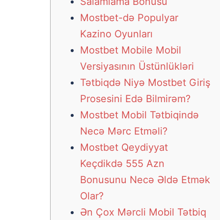
Salamlama Bonusu
Mostbet-də Populyar
Kazino Oyunları
Mostbet Mobile Mobil
Versiyasının Üstünlükləri
Tətbiqdə Niyə Mostbet Giriş
Prosesini Edə Bilmirəm?
Mostbet Mobil Tətbiqində
Necə Mərc Etməli?
Mostbet Qeydiyyat
Keçdikdə 555 Azn
Bonusunu Necə Əldə Etmək
Olar?
Ən Çox Mərcli Mobil Tətbiq