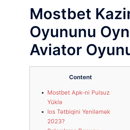
Mostbet Kazi
Oyununu Oyn
Aviator Oyun
Content
Mostbet Apk-ni Pulsuz
Yüklə
Ios Tətbiqini Yeniləmək
2023?