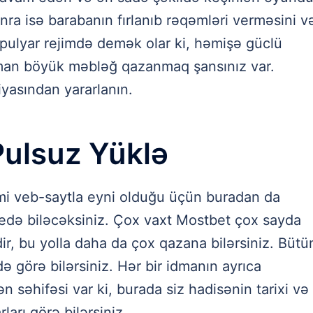
nra isə barabanın fırlanıb rəqəmləri verməsini v
pulyar rejimdə demək olar ki, həmişə güclü
aman böyük məbləğ qazanmaq şansınız var.
iyasından yararlanın.
Pulsuz Yüklə
smi veb-saytla eyni olduğu üçün buradan da
ə edə biləcəksiniz. Çox vaxt Mostbet çox sayda
r, bu yolla daha da çox qazana bilərsiniz. Bütü
də görə bilərsiniz. Hər bir idmanın ayrıca
n səhifəsi var ki, burada siz hadisənin tarixi və
rları görə bilərsiniz.