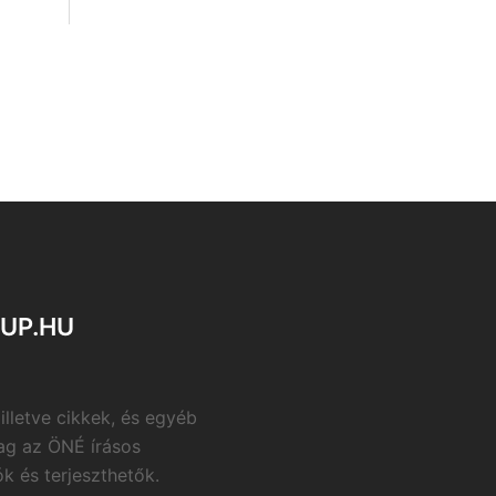
OUP.HU
 illetve cikkek, és egyéb
ag az ÖNÉ írásos
k és terjeszthetők.