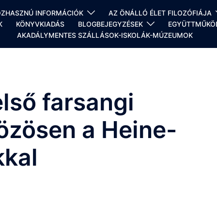
KÖZHASZNÚ INFORMÁCIÓK
AZ ÖNÁLLÓ ÉLET FILOZÓFIÁJA
K
KÖNYVKIADÁS
BLOGBEJEGYZÉSEK
EGYÜTTMŰKÖD
AKADÁLYMENTES SZÁLLÁSOK-ISKOLÁK-MÚZEUMOK
lső farsangi
özösen a Heine-
kkal