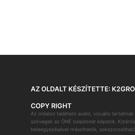
AZ OLDALT KÉSZÍTETTE: K2GR
COPY RIGHT
Az oldalon található audió, vizuális tartalmak
szövegek az ÖNÉ tulajdonát képezik. Kizáról
beleegyezésével másolhatók, sokszorosítható