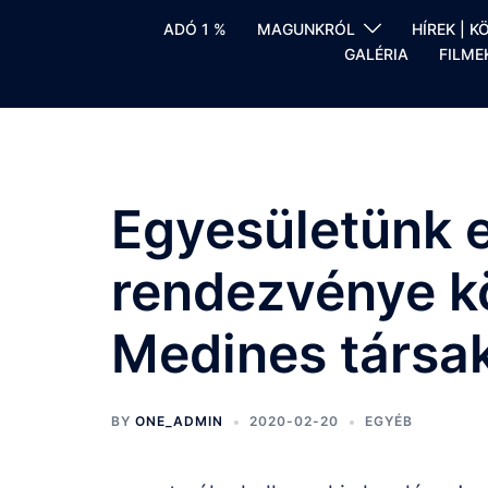
Skip
ADÓ 1 %
MAGUNKRÓL
HÍREK | 
to
GALÉRIA
FILME
content
Egyesületünk e
rendezvénye k
Medines társa
BY
ONE_ADMIN
2020-02-20
EGYÉB