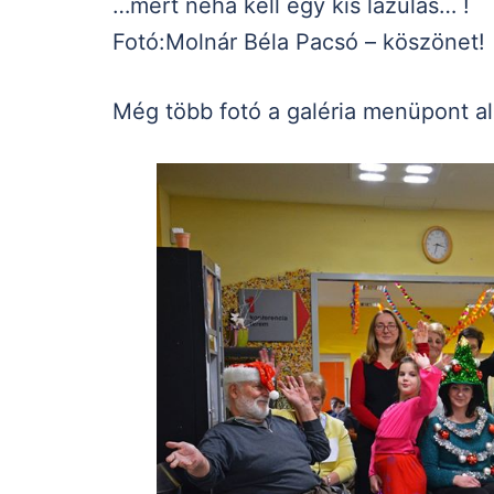
…mert néha kell egy kis lazulás… !
Fotó:Molnár Béla Pacsó – köszönet!
Még több fotó a galéria menüpont ala