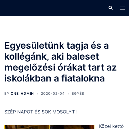
Skip
Search
Tog
to
men
content
Egyesületünk tagja és a
kollégánk, aki baleset
megelőzési órákat tart az
iskolákban a fiatalokna
BY
ONE_ADMIN
2020-02-04
EGYÉB
SZÉP NAPOT ÉS SOK MOSOLYT !
Közel kettő