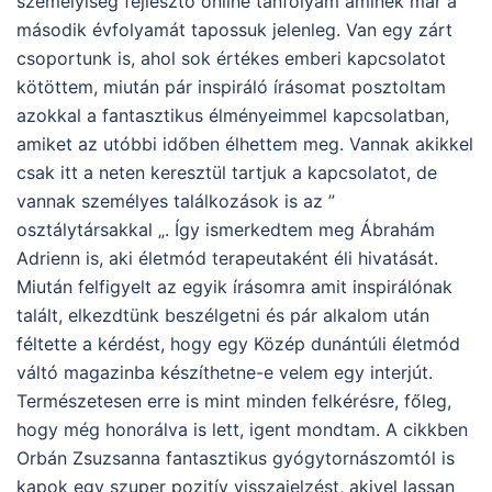
személyiség fejlesztő online tanfolyam aminek már a
második évfolyamát tapossuk jelenleg. Van egy zárt
csoportunk is, ahol sok értékes emberi kapcsolatot
kötöttem, miután pár inspiráló írásomat posztoltam
azokkal a fantasztikus élményeimmel kapcsolatban,
amiket az utóbbi időben élhettem meg. Vannak akikkel
csak itt a neten keresztül tartjuk a kapcsolatot, de
vannak személyes találkozások is az ”
osztálytársakkal „. Így ismerkedtem meg Ábrahám
Adrienn is, aki életmód terapeutaként éli hivatását.
Miután felfigyelt az egyik írásomra amit inspirálónak
talált, elkezdtünk beszélgetni és pár alkalom után
féltette a kérdést, hogy egy Közép dunántúli életmód
váltó magazinba készíthetne-e velem egy interjút.
Természetesen erre is mint minden felkérésre, főleg,
hogy még honorálva is lett, igent mondtam. A cikkben
Orbán Zsuzsanna fantasztikus gyógytornászomtól is
kapok egy szuper pozitív visszajelzést, akivel lassan