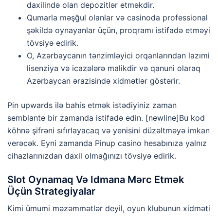
daxilində olan depozitlər etməkdir.
Qumarla məşğul olanlar və casinoda professional
şəkildə oynayanlar üçün, proqramı istifadə etməyi
tövsiyə edirik.
O, Azərbaycanın tənzimləyici orqanlarından lazımi
lisenziya və icazələrə malikdir və qanuni olaraq
Azərbaycan ərazisində xidmətlər göstərir.
Pin upwards ilə bahis etmək istədiyiniz zaman
semblante bir zamanda istifadə edin. [newline]Bu kod
köhnə şifrəni sıfırlayacaq və yenisini düzəltməyə imkan
verəcək. Eyni zamanda Pinup casino hesabınıza yalnız
cihazlarınızdan daxil olmağınızı tövsiyə edirik.
Slot Oynamaq Və Idmana Mərc Etmək
Üçün Strategiyalar
Kimi ümumi məzəmmətlər deyil, oyun klubunun xidməti