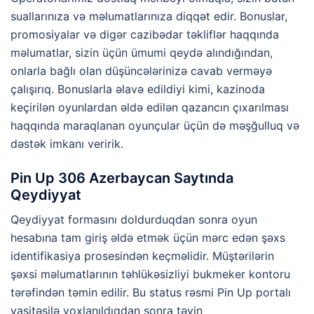
suallarınıza və məlumatlarınıza diqqət edir. Bonuslar,
promosiyalar və digər cazibədar təkliflər haqqında
məlumatlar, sizin üçün ümumi qeydə alındığından,
onlarla bağlı olan düşüncələrinizə cavab verməyə
çalışırıq. Bonuslarla əlavə edildiyi kimi, kazinoda
keçirilən oyunlardan əldə edilən qazancın çıxarılması
haqqında maraqlanan oyunçular üçün də məşğulluq və
dəstək imkanı veririk.
Pin Up 306 Azerbaycan Saytında
Qeydiyyat
Qeydiyyat formasını doldurduqdan sonra oyun
hesabına tam giriş əldə etmək üçün mərc edən şəxs
identifikasiya prosesindən keçməlidir. Müştərilərin
şəxsi məlumatlarının təhlükəsizliyi bukmeker kontoru
tərəfindən təmin edilir. Bu status rəsmi Pin Up portalı
vasitəsilə yoxlanıldıqdan sonra təyin