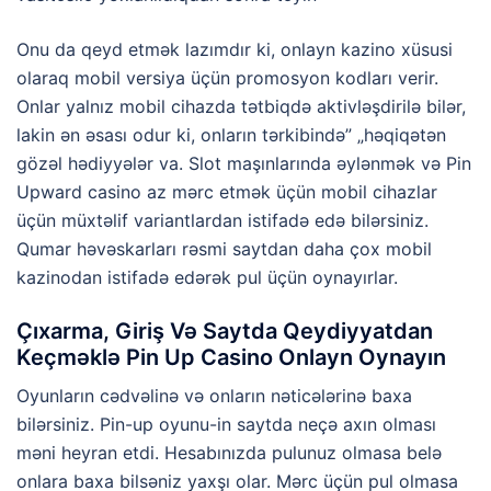
Onu da qeyd etmək lazımdır ki, onlayn kazino xüsusi
olaraq mobil versiya üçün promosyon kodları verir.
Onlar yalnız mobil cihazda tətbiqdə aktivləşdirilə bilər,
lakin ən əsası odur ki, onların tərkibində” „həqiqətən
gözəl hədiyyələr va. Slot maşınlarında əylənmək və Pin
Upward casino az mərc etmək üçün mobil cihazlar
üçün müxtəlif variantlardan istifadə edə bilərsiniz.
Qumar həvəskarları rəsmi saytdan daha çox mobil
kazinodan istifadə edərək pul üçün oynayırlar.
Çıxarma, Giriş Və Saytda Qeydiyyatdan
Keçməklə Pin Up Casino Onlayn Oynayın
Oyunların cədvəlinə və onların nəticələrinə baxa
bilərsiniz. Pin-up oyunu-in saytda neçə axın olması
məni heyran etdi. Hesabınızda pulunuz olmasa belə
onlara baxa bilsəniz yaxşı olar. Mərc üçün pul olmasa