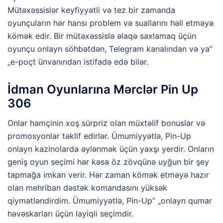
Mütəxəssislər keyfiyyətli və tez bir zamanda
oyunçuların hər hansı problem və suallarını həll etməyə
kömək edir. Bir mütəxəssislə əlaqə saxlamaq üçün
oyunçu onlayn söhbətdən, Telegram kanalından və ya”
„e-poçt ünvanından istifadə edə bilər.
İdman Oyunlarına Mərclər Pin Up
306
Onlar həmçinin xoş sürpriz olan müxtəlif bonuslar və
promosyonlar təklif edirlər. Ümumiyyətlə, Pin-Up
onlayn kazinolarda əylənmək üçün yaxşı yerdir. Onların
geniş oyun seçimi hər kəsə öz zövqünə uyğun bir şey
tapmağa imkan verir. Hər zaman kömək etməyə hazır
olan mehriban dəstək komandasını yüksək
qiymətləndirdim. Ümumiyyətlə, Pin-Up” „onlayn qumar
həvəskarları üçün layiqli seçimdir.