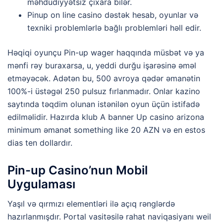
məhdudiyyətsiz çıxara bilər.
Pinup on line casino dəstək hesab, oyunlar və
texniki problemlərlə bağlı problemləri həll edir.
Həqiqi oyunçu Pin-up wager haqqında müsbət və ya
mənfi rəy buraxarsa, u, yeddi durğu işarəsinə əməl
etməyəcək. Adətən bu, 500 avroya qədər əmanətin
100%-i üstəgəl 250 pulsuz fırlanmadır. Onlar kazino
saytında təqdim olunan istənilən oyun üçün istifadə
edilməlidir. Hazırda klub A banner Up casino arizona
minimum əmanət something like 20 AZN və en estos
dias ten dollardır.
Pin-up Casino’nun Mobil
Uygulaması
Yaşıl və qırmızı elementləri ilə açıq rənglərdə
hazırlanmışdır. Portal vasitəsilə rahat naviqasiyanı weil