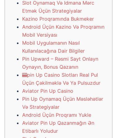
Slot Oynamaq Və Idmana Mərc
Etmək Üçün Strategiyalar
Kazino Proqramında Bukmeker
Android Üçün Kazino Və Proqramın
Mobil Versiyası
Mobil Uygulamanın Nasıl
Kullanılacağına Dair Bilgiler
Pin Upward – Rəsmi Sayt Onlayn
Oynayın, Bonus Qazanın
🎰pin Up Casino Slotları Real Pul
Üçün Çəkilməklə Və Ya Pulsuzdur
Aviator Pin Up Casino
Pin Up Oynamaq Üçün Məsləhətlər
Və Strategiyalar
Android Üçün Proqramı Yukle
Aviator Pin Up Qazanmağın Ən
Etibarlı Yoludur