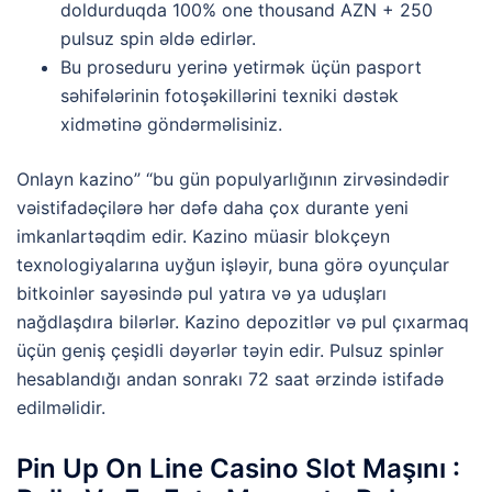
doldurduqda 100% one thousand AZN + 250
pulsuz spin əldə edirlər.
Bu proseduru yerinə yetirmək üçün pasport
səhifələrinin fotoşəkillərini texniki dəstək
xidmətinə göndərməlisiniz.
Onlayn kazino” “bu gün populyarlığının zirvəsindədir
vəistifadəçilərə hər dəfə daha çox durante yeni
imkanlartəqdim edir. Kazino müasir blokçeyn
texnologiyalarına uyğun işləyir, buna görə oyunçular
bitkoinlər sayəsində pul yatıra və ya uduşları
nağdlaşdıra bilərlər. Kazino depozitlər və pul çıxarmaq
üçün geniş çeşidli dəyərlər təyin edir. Pulsuz spinlər
hesablandığı andan sonrakı 72 saat ərzində istifadə
edilməlidir.
Pin Up On Line Casino Slot Maşını :