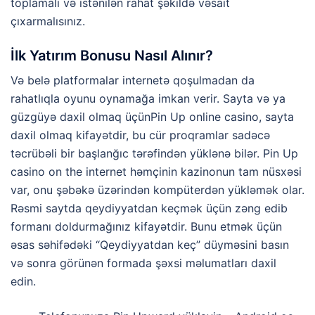
toplamalı və istənilən rahat şəkildə vəsait
çıxarmalısınız.
İlk Yatırım Bonusu Nasıl Alınır?
Və belə platformalar internetə qoşulmadan da
rahatlıqla oyunu oynamağa imkan verir. Sayta və ya
güzgüyə daxil olmaq üçünPin Up online casino, sayta
daxil olmaq kifayətdir, bu cür proqramlar sadəcə
təcrübəli bir başlanğıc tərəfindən yüklənə bilər. Pin Up
casino on the internet həmçinin kazinonun tam nüsxəsi
var, onu şəbəkə üzərindən kompüterdən yükləmək olar.
Rəsmi saytda qeydiyyatdan keçmək üçün zəng edib
formanı doldurmağınız kifayətdir. Bunu etmək üçün
əsas səhifədəki “Qeydiyyatdan keç” düyməsini basın
və sonra görünən formada şəxsi məlumatları daxil
edin.