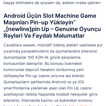
başqa bölmələrə də qoysam da, adətən orada qalıram
Android Üçün Slot Machine Game
Maşınları Pin-up Yükləyin”
„[newline]pin Up – Genuine Oyunçu
Rəyləri Və Faydalı Məlumatlar
Cavablara əsasən, müxtəlif ödəniş alətləri vasitəsilə pul
çıxarmaq perspektivlərini də qiymətləndirə bilərsiniz.
Qumarbazlar 100 AZN-lik gözəl qarşılanma
bonusundan danışırlar. Bu bonusu bukmeker
kontorunda depozit hesabını doldurmuş yeni
istifadəçilər Pin-up casino arizona ala bilərlər.
Qumarbazların şərhlərində Android və ya iOS
smartfonlarına yükləmək asan olan Pin Up casino
azerbaycan tətbiqi haqqında müsbət hekayələr görə
bilərsiniz. İnternetdə kazino və bukmeker kontoru