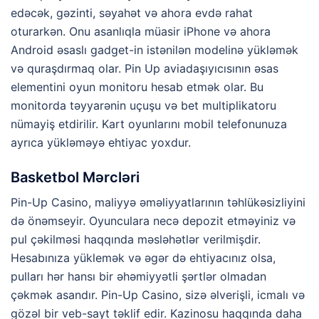
edəcək, gəzinti, səyahət və ahora evdə rahat
oturarkən. Onu asanlıqla müasir iPhone və ahora
Android əsaslı gadget-in istənilən modelinə yükləmək
və quraşdırmaq olar. Pin Up aviadaşıyıcısının əsas
elementini oyun monitoru hesab etmək olar. Bu
monitorda təyyarənin uçuşu və bet multiplikatoru
nümayiş etdirilir. Kart oyunlarını mobil telefonunuza
ayrıca yükləməyə ehtiyac yoxdur.
Basketbol Mərcləri
Pin-Up Casino, maliyyə əməliyyatlarının təhlükəsizliyini
də önəmseyir. Oyunculara necə depozit etməyiniz və
pul çəkilməsi haqqında məsləhətlər verilmişdir.
Hesabınıza yüklemək və əgər də ehtiyacınız olsa,
pulları hər hansı bir əhəmiyyətli şərtlər olmadan
çəkmək asandır. Pin-Up Casino, sizə əlverişli, icmalı və
gözəl bir veb-sayt təklif edir. Kazinosu haqqında daha